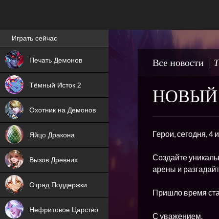
Лучшие игры онлайн
Играть сейчас
NEW
Печать Демонов
Все новости
Т
NEW
Тёмный Исток 2
НОВЫЙ 
ХИТ
Охотник на Демонов
NEW
Герои, сегодня, 4
Яйцо Дракона
ХИТ
Создайте уникальн
Вызов Древних
арены и разгадайт
ХИТ
Отряд Поддержки
Пришло время ста
Нефритовое Царство
С уважением,