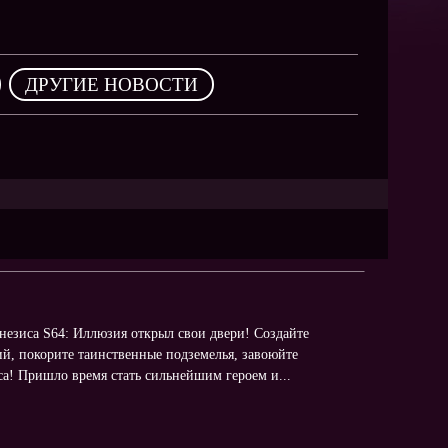
NEW
NEW
NEW
,
ДРУГИЕ НОВОСТИ
ХИТ
HIT
HIT
енезиса S64: Иллюзия открыл свои двери! Создайте
й, покорите таинственные подземелья, завоюйте
иса! Пришло время стать сильнейшим героем и...