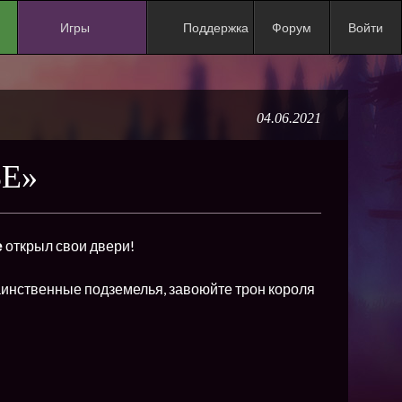
Игры
Поддержка
Форум
Войти
NEW
NEW
04.06.2021
NEW
NEW
ЬЕ»
NEW
NEW
е
открыл свои двери!
NEW
ХИТ
аинственные подземелья, завоюйте трон короля
NEW
NEW
NEW