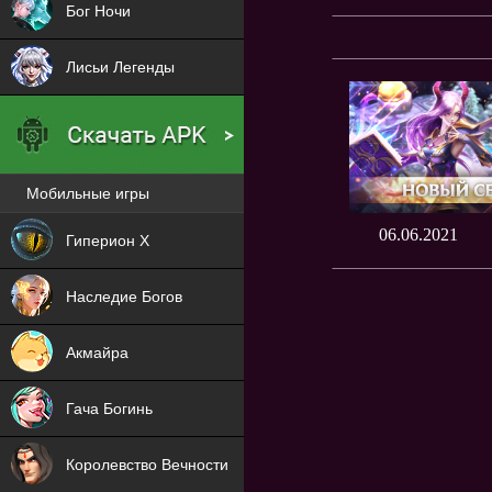
Бог Ночи
Лисьи Легенды
Мобильные игры
Новая
06.06.2021
Гиперион Х
NEW
Наследие Богов
NEW
Акмайра
NEW
Гача Богинь
NEW
Королевство Вечности