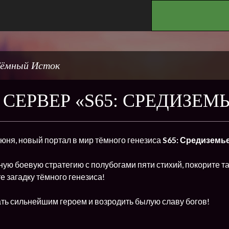
.
ёмный Исток
СЕРВЕР «S65: СРЕДИЗЕМ
 июня, новый портал в мир тёмного генезиса
S65: Средиземь
ую боевую стратегию с полубогами пяти стихий, покорите т
е загадку тёмного генезиса!
ть сильнейшим героем и возродить былую славу богов!