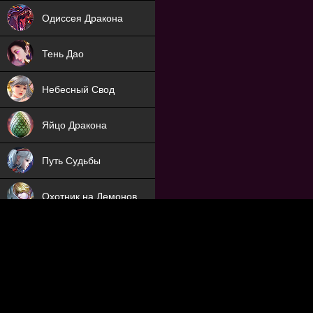
NEW
Одиссея Дракона
NEW
Тень Дао
NEW
Небесный Свод
NEW
Яйцо Дракона
NEW
Путь Судьбы
ХИТ
Охотник на Демонов
ХИТ
Отряд Поддержки
Мечник
NEW
Заброшенный Мир