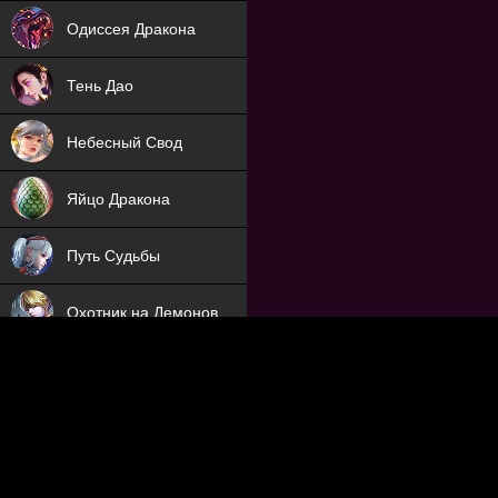
NEW
Одиссея Дракона
NEW
Тень Дао
NEW
Небесный Свод
NEW
Яйцо Дракона
NEW
Путь Судьбы
ХИТ
Охотник на Демонов
ХИТ
Отряд Поддержки
Мечник
NEW
Заброшенный Мир