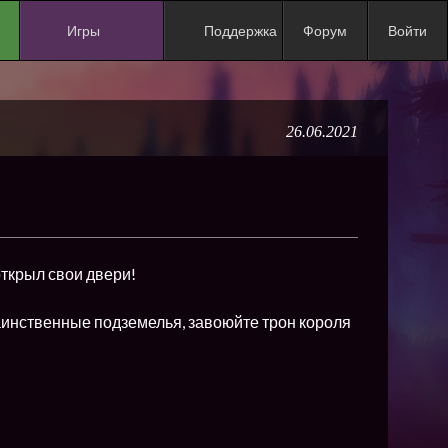
Игры
Поддержка
Форум
Войти
NEW
NEW
26.06.2021
NEW
NEW
NEW
NEW
ткрыл свои двери!
NEW
ХИТ
аинственные подземелья, завоюйте трон короля
NEW
NEW
NEW