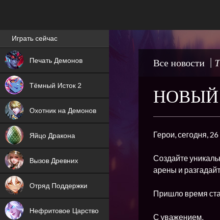
Лучшие игры онлайн
Играть сейчас
NEW
Печать Демонов
Все новости
Т
NEW
Тёмный Исток 2
НОВЫЙ 
ХИТ
Охотник на Демонов
NEW
Герои, сегодня, 2
Яйцо Дракона
ХИТ
Создайте уникальн
Вызов Древних
арены и разгадайт
ХИТ
Отряд Поддержки
Пришло время ста
Нефритовое Царство
С уважением,