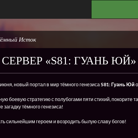
.
ёмный Исток
СЕРВЕР «S81: ГУАНЬ ЮЙ»
6 июня, новый портал в мир тёмного генезиса
S81: Гуань Юй
о
ую боевую стратегию с полубогами пяти стихий, покорите т
е загадку тёмного генезиса!
ть сильнейшим героем и возродить былую славу богов!