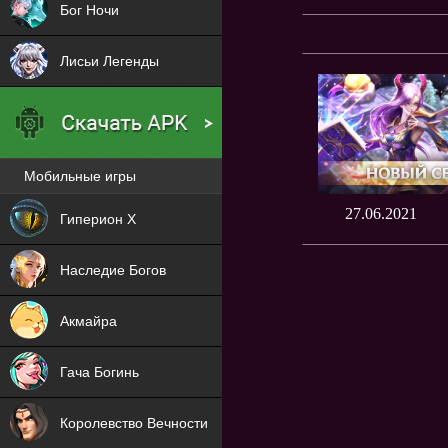
Бог Ночи
Лисьи Легенды
Мобильные игры
Новая
27.06.2021
Гиперион Х
NEW
Наследие Богов
NEW
Акмайра
NEW
Гача Богинь
NEW
Королевство Вечности