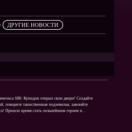
NEW
NEW
NEW
,
ДРУГИЕ НОВОСТИ
ХИТ
HIT
HIT
генезиса S80: Купидон открыл свои двери! Создайте
й, покорите таинственные подземелья, завоюйте
иса! Пришло время стать сильнейшим героем и...