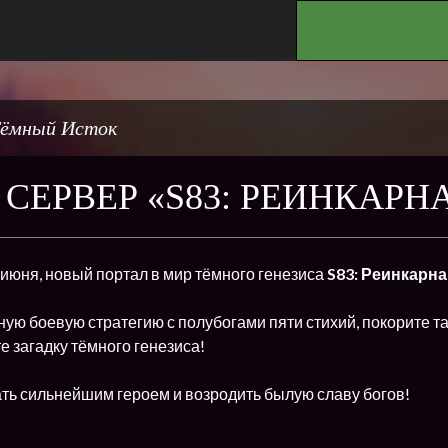
.
ёмный Исток
СЕРВЕР «S83: РЕИНКАРН
8 июня, новый портал в мир тёмного генезиса
S83: Реинкарн
ую боевую стратегию с полубогами пяти стихий, покорите т
е загадку тёмного генезиса!
ть сильнейшим героем и возродить былую славу богов!