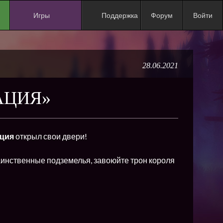
Игры
Поддержка
Форум
Войти
NEW
NEW
28.06.2021
NEW
NEW
АЦИЯ»
NEW
NEW
ация
открыл свои двери!
NEW
ХИТ
аинственные подземелья, завоюйте трон короля
NEW
NEW
NEW