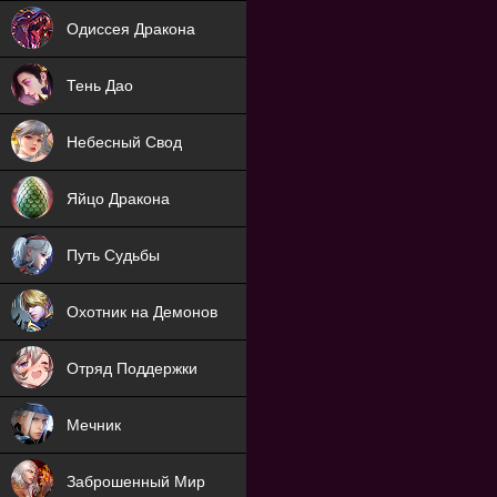
NEW
Одиссея Дракона
NEW
Тень Дао
NEW
Небесный Свод
NEW
Яйцо Дракона
NEW
Путь Судьбы
ХИТ
Охотник на Демонов
ХИТ
Отряд Поддержки
Мечник
NEW
Заброшенный Мир