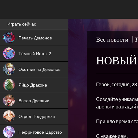
Лучшие игры онлайн
Играть сейчас
NEW
Печать Демонов
Все новости
Т
NEW
Тёмный Исток 2
НОВЫЙ 
ХИТ
Охотник на Демонов
NEW
Герои, сегодня, 2
Яйцо Дракона
ХИТ
Создайте уникальн
Вызов Древних
арены и разгадайт
ХИТ
Отряд Поддержки
Пришло время ста
Нефритовое Царство
С уважением,