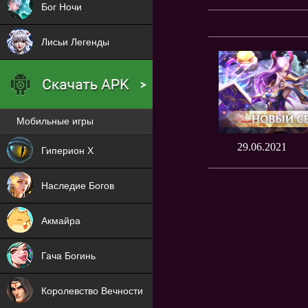
Бог Ночи
Лисьи Легенды
Мобильные игры
Новая
29.06.2021
Гиперион Х
NEW
Наследие Богов
NEW
Акмайра
NEW
Гача Богинь
NEW
Королевство Вечности