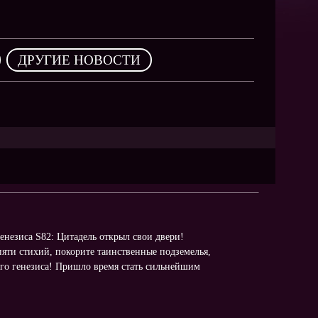
NEW
NEW
NEW
,
ДРУГИЕ НОВОСТИ
ХИТ
HIT
HIT
генезиса S82: Цитадель открыл свои двери!
яти стихий, покорите таинственные подземелья,
ного генезиса! Пришло время стать сильнейшим