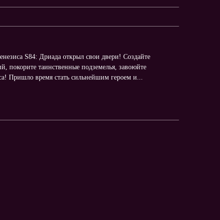
генезиса S84: Дриада открыл свои двери! Создайте
й, покорите таинственные подземелья, завоюйте
иса! Пришло время стать сильнейшим героем и...