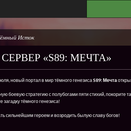
.
ёмный Исток
СЕРВЕР «S89: МЕЧТА»
 июля, новый портал в мир тёмного генезиса
S89: Мечта
откры
ую боевую стратегию с полубогами пяти стихий, покорите т
е загадку тёмного генезиса!
ть сильнейшим героем и возродить былую славу богов!