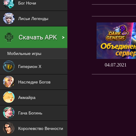
Бог Ночи
Лисьи Легенды
Мобильные игры
Новая
04.07.2021
Гиперион Х
NEW
Наследие Богов
NEW
Акмайра
NEW
Гача Богинь
NEW
Королевство Вечности