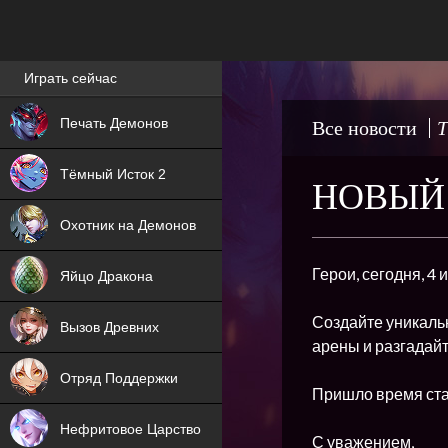
Лучшие игры онлайн
Играть сейчас
NEW
Печать Демонов
Все новости
Т
NEW
Тёмный Исток 2
НОВЫЙ 
ХИТ
Охотник на Демонов
NEW
Герои, сегодня, 4
Яйцо Дракона
ХИТ
Создайте уникальн
Вызов Древних
арены и разгадайт
ХИТ
Отряд Поддержки
Пришло время ста
Нефритовое Царство
С уважением,