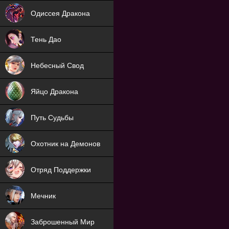
NEW
Одиссея Дракона
NEW
Тень Дао
NEW
Небесный Свод
NEW
Яйцо Дракона
NEW
Путь Судьбы
ХИТ
Охотник на Демонов
ХИТ
Отряд Поддержки
Мечник
NEW
Заброшенный Мир