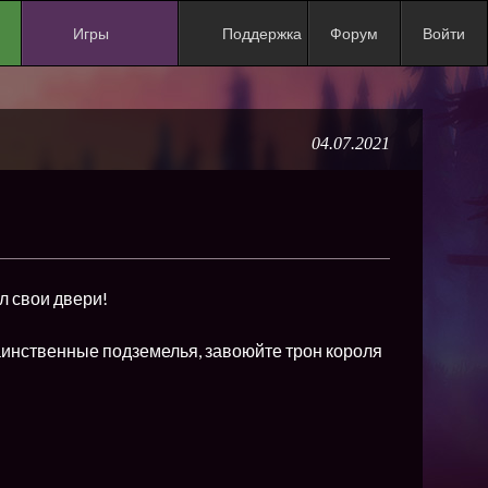
Игры
Поддержка
Форум
Войти
NEW
NEW
04.07.2021
NEW
NEW
NEW
NEW
л свои двери!
NEW
ХИТ
аинственные подземелья, завоюйте трон короля
NEW
NEW
NEW