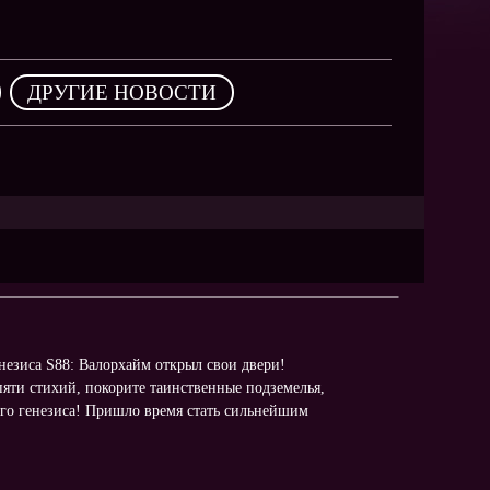
NEW
NEW
NEW
,
ДРУГИЕ НОВОСТИ
ХИТ
HIT
HIT
енезиса S88: Валорхайм открыл свои двери!
яти стихий, покорите таинственные подземелья,
ного генезиса! Пришло время стать сильнейшим