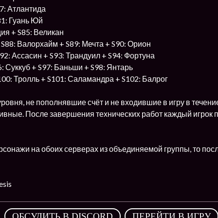
7: Атлантида
81: Гуань Юй
ия + S85: Великан
 S88: Валорхайм + S89: Мечта + S90: Орион
S92: Ассасин + S93: Трандуил + S94: Фортуна
6: Суккуб + S97: Баньши + S98: Янтарь
100: Тролль + S101: Саламандра + S102: Балрог
ровня, не пополнявшие счёт и не входившие в игру в течени
ивные. После завершения технических работ каждый игрок п
ерсонажи на обоих серверах из объединяемой группы, то после
sis
,
ОБСУДИТЬ В DISCORD
ПЕРЕЙТИ В ИГРУ