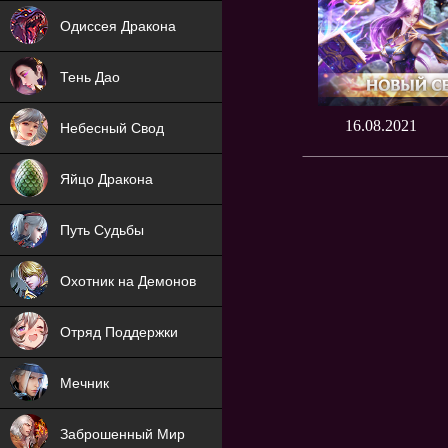
NEW
Одиссея Дракона
NEW
Тень Дао
NEW
16.08.2021
Небесный Свод
NEW
Яйцо Дракона
NEW
Путь Судьбы
ХИТ
Охотник на Демонов
ХИТ
Отряд Поддержки
Мечник
NEW
Заброшенный Мир