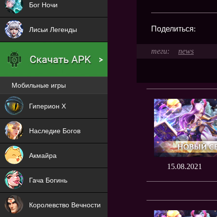
Бог Ночи
Поделиться:
Лисьи Легенды
news
Мобильные игры
Новая
Гиперион Х
NEW
Наследие Богов
NEW
Акмайра
15.08.2021
NEW
Гача Богинь
NEW
Королевство Вечности