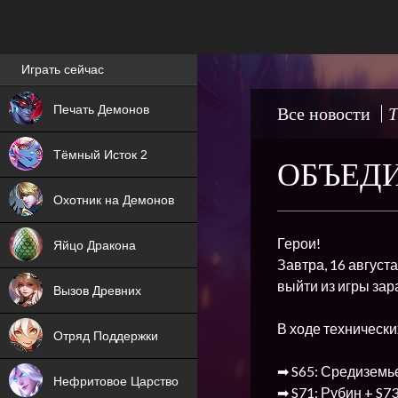
Лучшие игры онлайн
Играть сейчас
NEW
Печать Демонов
Все новости
Т
NEW
Тёмный Исток 2
ОБЪЕДИ
ХИТ
Охотник на Демонов
NEW
Герои!
Яйцо Дракона
Завтра, 16 август
ХИТ
выйти из игры за
Вызов Древних
ХИТ
В ходе техническ
Отряд Поддержки
➡ S65: Средиземье
Нефритовое Царство
➡ S71: Рубин + S7