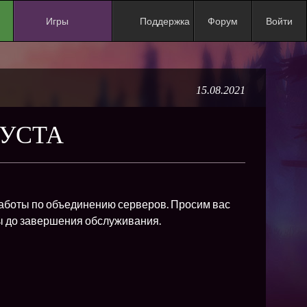
Игры
Поддержка
Форум
Войти
NEW
NEW
15.08.2021
NEW
NEW
ГУСТА
NEW
NEW
NEW
е работы по объединению серверов. Просим вас
ХИТ
ры до завершения обслуживания.
NEW
NEW
NEW