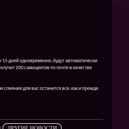
NEW
NEW
NEW
ХИТ
HIT
е 15 дней одновременно, будут автоматически
олучит 200 самоцветов по почте в качестве
HIT
 слияния для вас останется все, как и прежде.
,
ДРУГИЕ НОВОСТИ