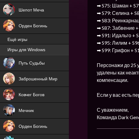
➡ S75: Шаман + S7
Шепот Меча
➡ S79: Селина + S
➡ S83: Реинкарнац
Орден Богинь
➡ S87: Забвение +
➡ S91: Идальго + 
Ещё игры
➡ S95: Лилим + S9
➡ S99: Грифон + S
Игры для Windows
NEW
Путь Судьбы
Персонажи до 25 у
NEW
удалены как неакт
Заброшенный Мир
компенсации.
Если у вас есть п
Ковчег Богов
С уважением,
Мечник
Команда Dark Gene
Орден Богинь