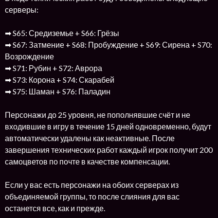
серверы:
➡ S65: Средиземье + S66: Грёзы
➡ S67: Затмение + S68: Пробуждение + S69: Сирена + S70:
Возрождение
➡ S71: Рубин + S72: Аврора
➡ S73: Корона + S74: Скарабей
➡ S75: Шаман + S76: Паладин
Персонажи до 25 уровня, не пополнявшие счёт и не
входившие в игру в течение 15 дней одновременно, будут
автоматически удалены как неактивные. После
завершения технических работ каждый игрок получит 200
самоцветов по почте в качестве компенсации.
Если у вас есть персонажи на обоих серверах из
объединяемой группы, то после слияния для вас
останется все, как и прежде.