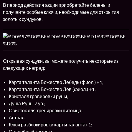
В период действия акции приобретайте балены и
получайте особые ключи, необходимые для открытия
золотых сундуков.
Открывая сундуки, вы можете получить некоторые из
следующих наград:
Карта таланта Божество Лебедь (фиол.) +1;
Карта таланта Божество Лев (фиол.) +1;
Кристалл гравировки руны;
Душа Руны 7 ур.;
Свисток для тренировки питомца;
Астрал;
Ключ разблокировки карты таланта+1;
Свадебный камень;