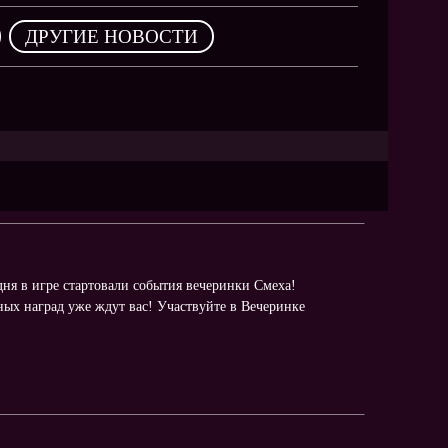
NEW
,
ДРУГИЕ НОВОСТИ
NEW
NEW
ХИТ
HIT
дня в игре стартовали события вечеринки Смеха!
HIT
ых наград уже ждут вас! Участвуйте в Вечеринке