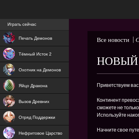
Лучшие игры онлайн
Играть сейчас
NEW
Печать Демонов
Все новости
С
NEW
Тёмный Исток 2
НОВЫЙ 
ХИТ
Охотник на Демонов
NEW
Приветствуем вас
Яйцо Дракона
ХИТ
Континент превос
Вызов Древних
сможете не только
ХИТ
Используйте нако
Отряд Поддержки
Начните свое пут
Нефритовое Царство