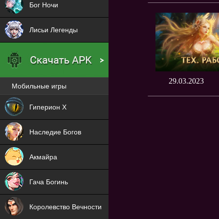
Бог Ночи
Лисьи Легенды
29.03.2023
Мобильные игры
Новая
Гиперион Х
NEW
Наследие Богов
NEW
Акмайра
NEW
Гача Богинь
NEW
Королевство Вечности