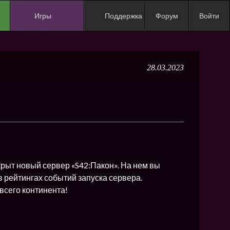
Игры
Поддержка
Форум
Войти
NEW
NEW
28.03.2023
NEW
NEW
NEW
NEW
NEW
ХИТ
рыт новый сервер «S42:Пакон». На нем вы
 в рейтингах событий запуска сервера.
NEW
всего континента!
NEW
NEW