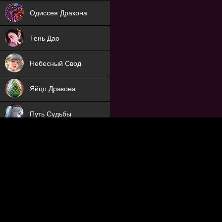
NEW
Одиссея Дракона
NEW
Тень Дао
NEW
Небесный Свод
NEW
Яйцо Дракона
NEW
Путь Судьбы
ХИТ
Охотник на Демонов
ХИТ
Отряд Поддержки
Мечник
NEW
Заброшенный Мир