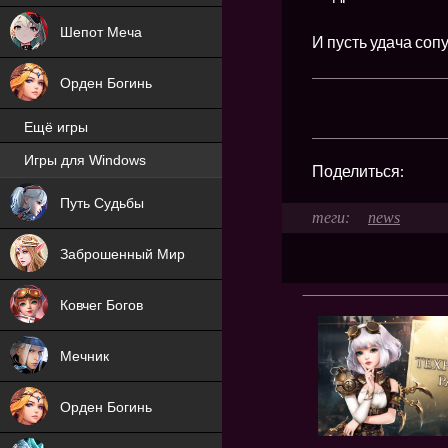
Шепот Меча
И пусть удача соп
Орден Богинь
Ещё игры
Игры для Windows
Поделиться:
NEW
Путь Судьбы
news
NEW
Заброшенный Мир
Ковчег Богов
Мечник
Орден Богинь