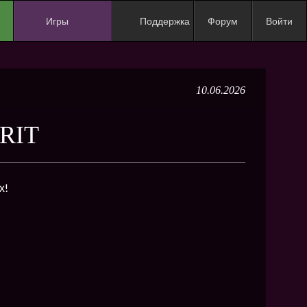
Игры
Поддержка
Форум
Войти
NEW
NEW
10.06.2026
NEW
NEW
RIT
NEW
NEW
х!
NEW
ХИТ
NEW
NEW
NEW