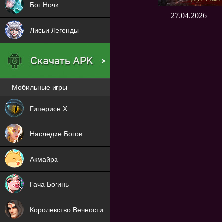
Бог Ночи
27.04.2026
Лисьи Легенды
Мобильные игры
Новая
Гиперион Х
NEW
Наследие Богов
NEW
Акмайра
NEW
Гача Богинь
NEW
Королевство Вечности