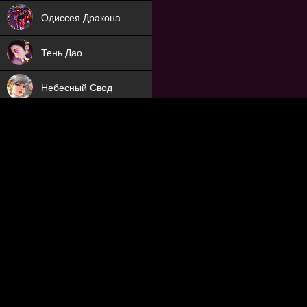
NEW
Одиссея Дракона
NEW
Тень Дао
NEW
Небесный Свод
NEW
Яйцо Дракона
NEW
Путь Судьбы
ХИТ
Охотник на Демонов
ХИТ
Отряд Поддержки
Мечник
NEW
Заброшенный Мир