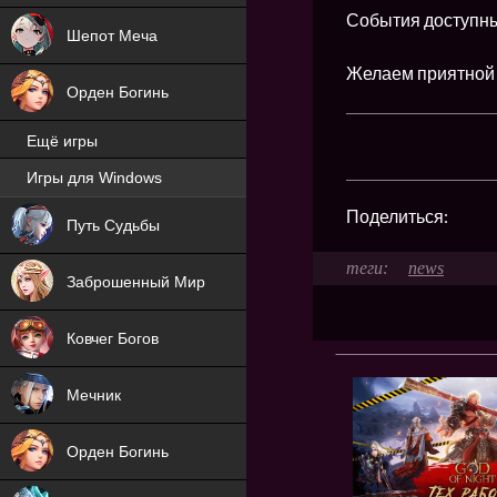
События доступны 
Шепот Меча
Желаем приятной 
Орден Богинь
Ещё игры
Игры для Windows
NEW
Поделиться:
Путь Судьбы
NEW
news
Заброшенный Мир
Ковчег Богов
Мечник
Орден Богинь