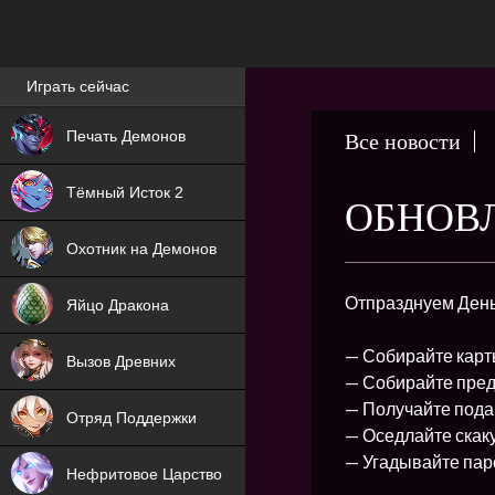
Лучшие игры онлайн
Играть сейчас
NEW
Печать Демонов
Все новости
NEW
Тёмный Исток 2
ОБНОВЛЕ
ХИТ
Охотник на Демонов
NEW
Отпразднуем День
Яйцо Дракона
ХИТ
— Собирайте карт
Вызов Древних
— Собирайте пред
ХИТ
— Получайте пода
Отряд Поддержки
— Оседлайте скаку
— Угадывайте пар
Нефритовое Царство