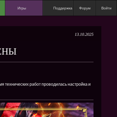
Игры
Поддержка
Форум
Войти
NEW
NEW
13.10.2025
NEW
NEW
ЕНЫ
NEW
NEW
NEW
ХИТ
я технических работ проводилась настройка и
NEW
NEW
NEW