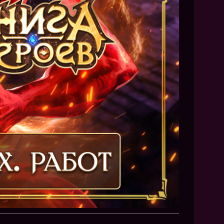
NEW
NEW
NEW
ХИТ
HIT
HIT