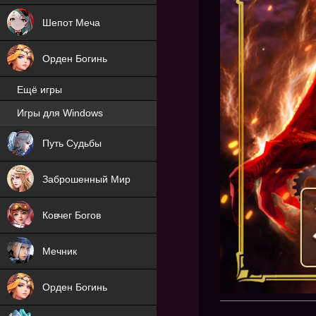
Шепот Меча
Орден Богинь
Ещё игры
Игры для Windows
NEW
Путь Судьбы
NEW
Заброшенный Мир
Ковчег Богов
Мечник
Орден Богинь