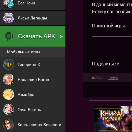
Бог Ночи
В данный момент 
Если у вас возник
Лисьи Легенды
Приятной игры.
Мобильные игры
Новая
Поделиться:
Гиперион Х
NEW
news
Наследие Богов
NEW
Акмайра
NEW
Гача Богинь
NEW
Королевство Вечности