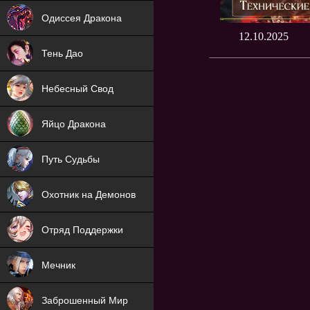
NEW
Одиссея Дракона
12.10.2025
NEW
Тень Дао
NEW
Небесный Свод
NEW
Яйцо Дракона
NEW
Путь Судьбы
ХИТ
Охотник на Демонов
ХИТ
Отряд Поддержки
Мечник
NEW
Заброшенный Мир