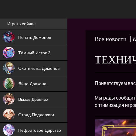
Лучшие игры онлайн
Играть сейчас
NEW
Печать Демонов
Все новости
К
NEW
Тёмный Исток 2
ТЕХНИ
ХИТ
Охотник на Демонов
NEW
Приветствуем вас
Яйцо Дракона
ХИТ
Мы рады сообщить
Вызов Древних
оптимизация игро
ХИТ
Отряд Поддержки
Нефритовое Царство