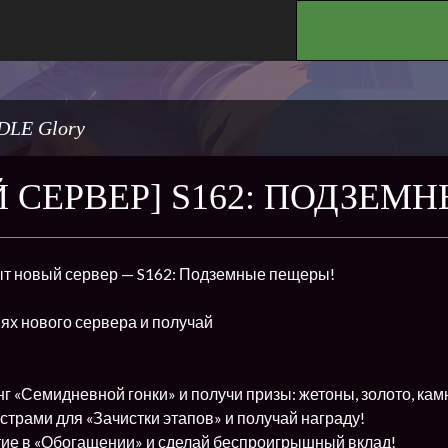
.
DLE Glory
 СЕРВЕР] S162: ПОДЗЕМ
рыт новый сервер — S162: Подземные пещеры!
ях нового сервера и получай
г «Семидневной гонки» и получи призы: жетоны, золото, кам
трами для «Зачистки этапов» и получай награду!
ие в «Обогащении» и сделай беспроигрышный вклад!