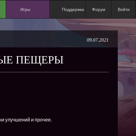
Игры
Поддержка
Форум
Войти
NEW
NEW
09.07.2021
NEW
NEW
НЫЕ ПЕЩЕРЫ
NEW
NEW
NEW
ХИТ
NEW
NEW
ни улучшений и прочее.
NEW