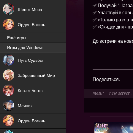
✅ Получай “Наград
Шепот Меча
✅ Участвуй в собы
✅ «Только раз» в 
Орден Богинь
✅ «Скидки дня» п
Ещё игры
До встречи на нов
Игры для Windows
NEW
Путь Судьбы
NEW
Заброшенный Мир
Поделиться:
Ковчег Богов
new server
,
Мечник
Орден Богинь