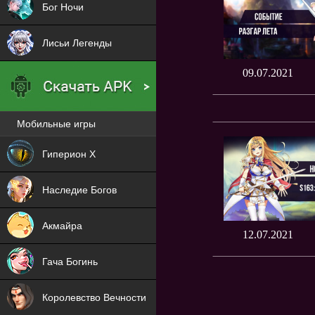
Бог Ночи
Лисьи Легенды
09.07.2021
Мобильные игры
Новая
Гиперион Х
NEW
Наследие Богов
NEW
Акмайра
12.07.2021
NEW
Гача Богинь
NEW
Королевство Вечности