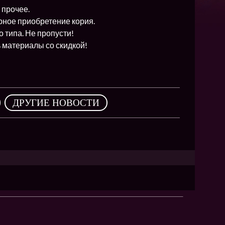
NEW
 прочее.
NEW
рное приобретение кория.
 типа. Не пропусти!
NEW
 материалы со скидкой!
ХИТ
,
ДРУГИЕ НОВОСТИ
HIT
HIT