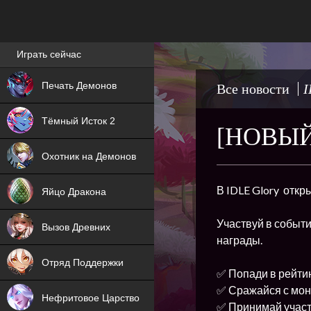
Лучшие игры онлайн
Играть сейчас
NEW
Печать Демонов
Все новости
I
NEW
Тёмный Исток 2
[НОВЫЙ
ХИТ
Охотник на Демонов
NEW
В IDLE Glory отк
Яйцо Дракона
ХИТ
Участвуй в событи
Вызов Древних
награды.
ХИТ
Отряд Поддержки
✅ Попади в рейтин
✅ Сражайся с монс
Нефритовое Царство
✅ Принимай участ