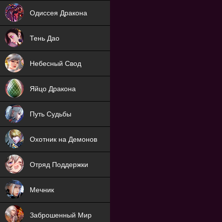
NEW
Одиссея Дракона
NEW
Тень Дао
NEW
Небесный Свод
NEW
Яйцо Дракона
NEW
Путь Судьбы
ХИТ
Охотник на Демонов
ХИТ
Отряд Поддержки
Мечник
NEW
Заброшенный Мир