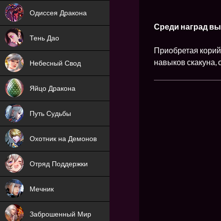
NEW
Одиссея Дракона
Среди наград вы
NEW
Тень Дао
Приобретая корий 
NEW
навыков скакуна, 
Небесный Свод
NEW
Яйцо Дракона
NEW
Путь Судьбы
ХИТ
Охотник на Демонов
ХИТ
Отряд Поддержки
Мечник
NEW
Заброшенный Мир