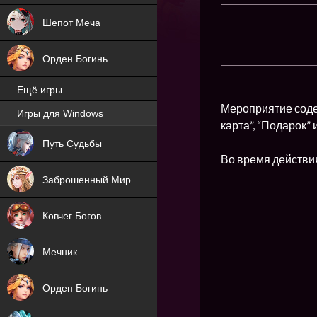
Шепот Меча
Орден Богинь
Ещё игры
Мероприятие соде
Игры для Windows
карта”, “Подарок” 
NEW
Путь Судьбы
Во время действи
NEW
Заброшенный Мир
Ковчег Богов
Мечник
Орден Богинь