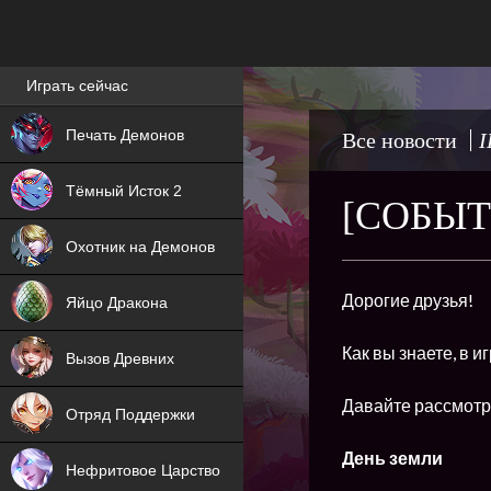
Лучшие игры онлайн
Играть сейчас
NEW
Печать Демонов
Все новости
I
NEW
Тёмный Исток 2
[СОБЫТ
ХИТ
Охотник на Демонов
NEW
Дорогие друзья!
Яйцо Дракона
ХИТ
Как вы знаете, в 
Вызов Древних
ХИТ
Давайте рассмотр
Отряд Поддержки
День земли
Нефритовое Царство