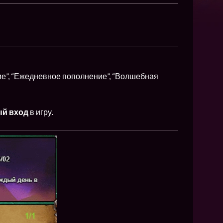
NEW
NEW
NEW
ХИТ
ие”, “Ежедневное пополнение”, “Волшебная
HIT
ый вход
в игру.
HIT