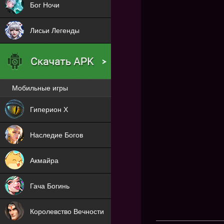
Бог Ночи
Лисьи Легенды
Мобильные игры
Новая
Гиперион Х
NEW
Наследие Богов
NEW
Акмайра
NEW
Гача Богинь
NEW
Королевство Вечности