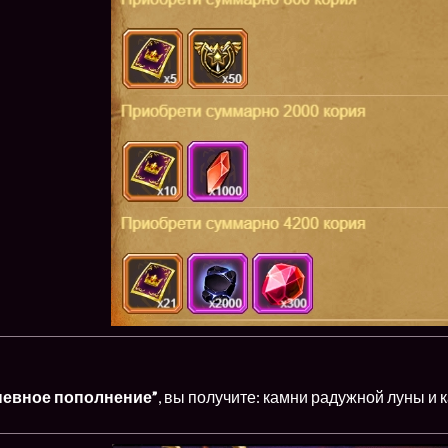
невное пополнение”
, вы получите: камни радужной луны и 