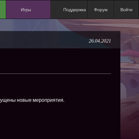
Игры
Поддержка
Форум
Войти
NEW
NEW
26.04.2021
NEW
NEW
NEW
NEW
NEW
ХИТ
апущены новые мероприятия.
NEW
NEW
NEW