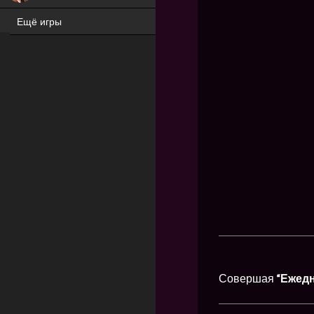
Ещё игры
ХИТ
Совершая
“Ежед