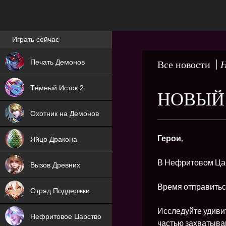
Лучшие игры онлайн
Играть сейчас
NEW
Печать Демонов
Все новости
Н
NEW
Тёмный Исток 2
НОВЫЙ 
ХИТ
Охотник на Демонов
NEW
Герои,
Яйцо Дракона
ХИТ
В Нефритовом Цар
Вызов Древних
ХИТ
Время отправитьс
Отряд Поддержки
Исследуйте удиви
Нефритовое Царство
частью захватыва