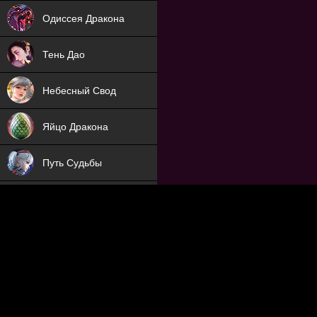
NEW
Одиссея Дракона
NEW
Тень Дао
NEW
Небесный Свод
NEW
Яйцо Дракона
NEW
Путь Судьбы
ХИТ
Охотник на Демонов
ХИТ
Отряд Поддержки
Мечник
NEW
Заброшенный Мир