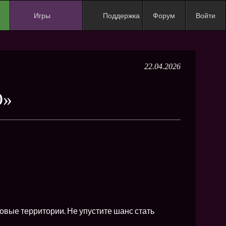
Игры
Поддержка
Форум
Войти
NEW
NEW
22.04.2026
NEW
NEW
Ю»
NEW
NEW
NEW
ХИТ
NEW
NEW
овые территории. Не упустите шанс стать
NEW