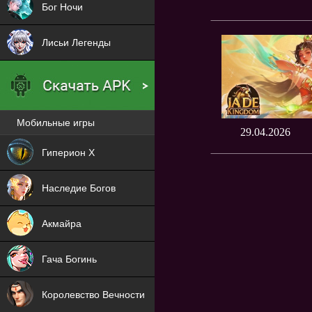
Бог Ночи
Лисьи Легенды
Мобильные игры
29.04.2026
Новая
Гиперион Х
NEW
Наследие Богов
NEW
Акмайра
NEW
Гача Богинь
NEW
Королевство Вечности