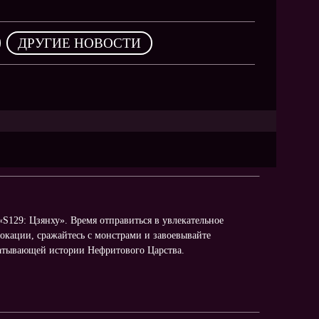
NEW
NEW
,
ДРУГИЕ НОВОСТИ
NEW
ХИТ
HIT
HIT
S129: Цзянху». Время отправиться в увлекательное
окации, сражайтесь с монстрами и завоевывайте
ватывающей истории Нефритового Царства.