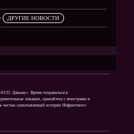
NEW
NEW
,
ДРУГИЕ НОВОСТИ
NEW
ХИТ
HIT
HIT
S133: Дяньму». Время отправиться в
удивительные локации, сражайтесь с монстрами и
ать частью захватывающей истории Нефритового