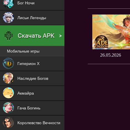
Бог Ночи
Лисьи Легенды
Мобильные игры
26.05.2026
Новая
Гиперион Х
NEW
Наследие Богов
NEW
Акмайра
NEW
Гача Богинь
NEW
Королевство Вечности