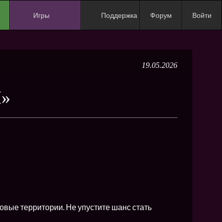
Игры
Поддержка
Форум
Войти
NEW
NEW
19.05.2026
NEW
NEW
Н»
NEW
NEW
NEW
ХИТ
NEW
NEW
овые территории. Не упустите шанс стать
NEW