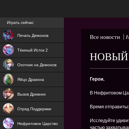
Лучшие игры онлайн
Играть сейчас
NEW
Печать Демонов
Все новости
Н
NEW
Тёмный Исток 2
НОВЫЙ 
ХИТ
Охотник на Демонов
NEW
Герои,
Яйцо Дракона
ХИТ
В Нефритовом Ца
Вызов Древних
ХИТ
Время отправитьс
Отряд Поддержки
Исследуйте удиви
Нефритовое Царство
частью захватыва