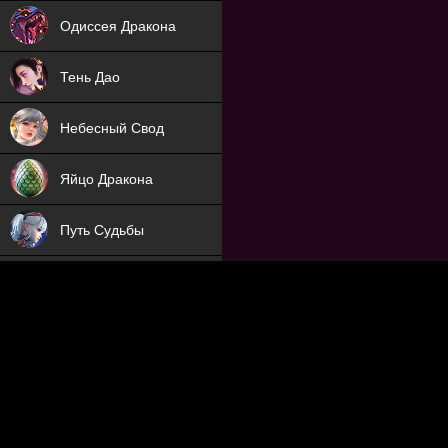
NEW
Одиссея Дракона
NEW
Тень Дао
NEW
Небесный Свод
NEW
Яйцо Дракона
NEW
Путь Судьбы
ХИТ
Охотник на Демонов
ХИТ
Отряд Поддержки
Мечник
NEW
Заброшенный Мир