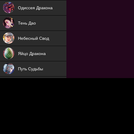
NEW
Одиссея Дракона
NEW
Тень Дао
NEW
Небесный Свод
NEW
Яйцо Дракона
NEW
Путь Судьбы
ХИТ
Охотник на Демонов
ХИТ
Отряд Поддержки
Мечник
NEW
Заброшенный Мир