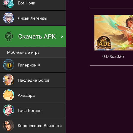
Бог Ночи
Лисьи Легенды
Мобильные игры
03.06.2026
Новая
Гиперион Х
NEW
Наследие Богов
NEW
Акмайра
NEW
Гача Богинь
NEW
Королевство Вечности