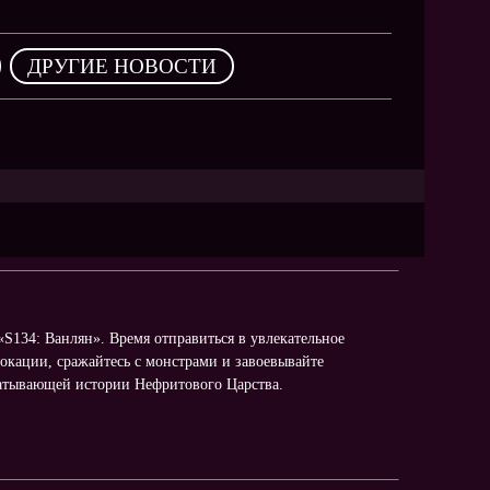
NEW
NEW
,
ДРУГИЕ НОВОСТИ
NEW
ХИТ
HIT
HIT
S134: Ванлян». Время отправиться в увлекательное
окации, сражайтесь с монстрами и завоевывайте
ватывающей истории Нефритового Царства.