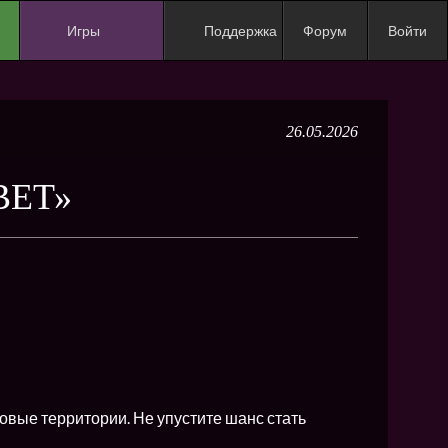
Игры
Поддержка
Форум
Войти
NEW
NEW
26.05.2026
NEW
NEW
ВЕТ»
NEW
NEW
NEW
ХИТ
NEW
NEW
овые территории. Не упустите шанс стать
NEW