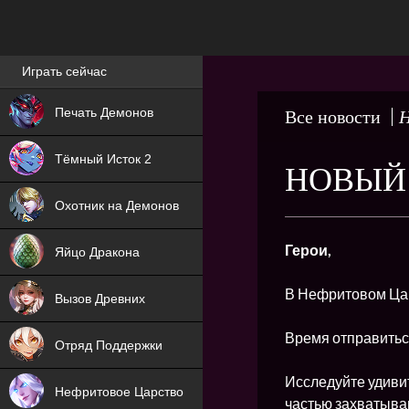
Лучшие игры онлайн
Играть сейчас
NEW
Печать Демонов
Все новости
Н
NEW
Тёмный Исток 2
НОВЫЙ 
ХИТ
Охотник на Демонов
NEW
Герои,
Яйцо Дракона
ХИТ
В Нефритовом Ца
Вызов Древних
ХИТ
Время отправитьс
Отряд Поддержки
Исследуйте удиви
Нефритовое Царство
частью захватыва