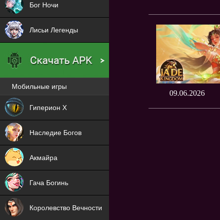
Бог Ночи
Лисьи Легенды
Мобильные игры
09.06.2026
Новая
Гиперион Х
NEW
Наследие Богов
NEW
Акмайра
NEW
Гача Богинь
NEW
Королевство Вечности