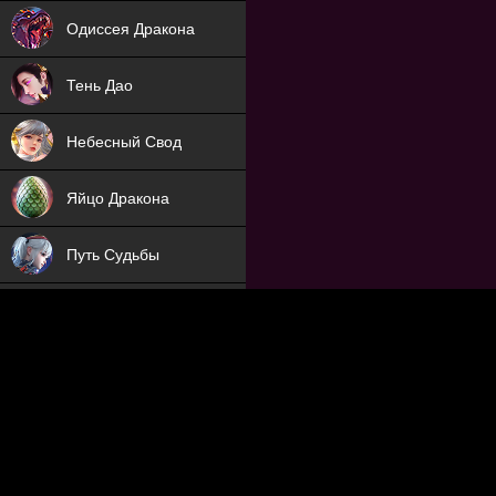
NEW
Одиссея Дракона
NEW
Тень Дао
NEW
Небесный Свод
NEW
Яйцо Дракона
NEW
Путь Судьбы
ХИТ
Охотник на Демонов
ХИТ
Отряд Поддержки
Мечник
NEW
Заброшенный Мир