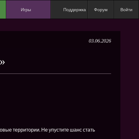
Игры
Поддержка
Форум
Войти
NEW
NEW
03.06.2026
NEW
NEW
»
NEW
NEW
NEW
ХИТ
NEW
NEW
овые территории. Не упустите шанс стать
NEW