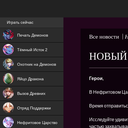
Лучшие игры онлайн
Играть сейчас
NEW
Печать Демонов
Все новости
Н
NEW
Тёмный Исток 2
НОВЫЙ 
ХИТ
Охотник на Демонов
NEW
Герои,
Яйцо Дракона
ХИТ
В Нефритовом Ца
Вызов Древних
ХИТ
Время отправитьс
Отряд Поддержки
Исследуйте удиви
Нефритовое Царство
частью захватыва