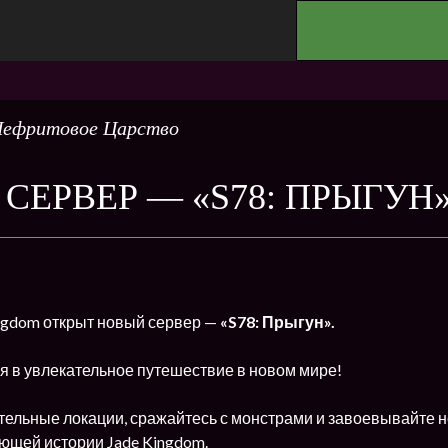
.
ефритовое Царство
СЕРВЕР — «S78: ПРЫГУН
ingdom открыт новый сервер —
«S78: Прыгун».
я в увлекательное путешествие в новом мире!
тельные локации, сражайтесь с монстрами и завоевывайте н
ющей истории Jade Kingdom.