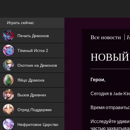
Лучшие игры онлайн
Играть сейчас
NEW
Печать Демонов
Все новости
Н
NEW
Тёмный Исток 2
НОВЫЙ 
ХИТ
Охотник на Демонов
NEW
Герои,
Яйцо Дракона
ХИТ
Сегодня в Jade K
Вызов Древних
ХИТ
Время отправитьс
Отряд Поддержки
Исследуйте удиви
Нефритовое Царство
частью захватыва