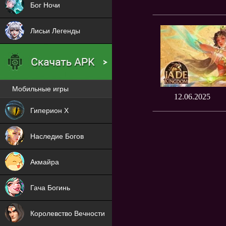
Бог Ночи
Лисьи Легенды
Мобильные игры
12.06.2025
Новая
Гиперион Х
NEW
Наследие Богов
NEW
Акмайра
NEW
Гача Богинь
NEW
Королевство Вечности