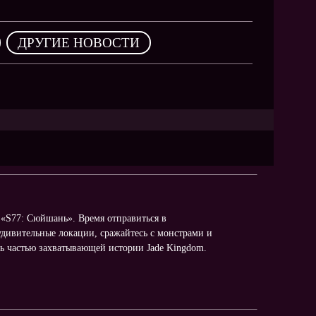
NEW
NEW
,
ДРУГИЕ НОВОСТИ
NEW
ХИТ
HIT
HIT
 «S77: Сюйшань». Время отправиться в
удивительные локации, сражайтесь с монстрами и
ть частью захватывающей истории Jade Kingdom.