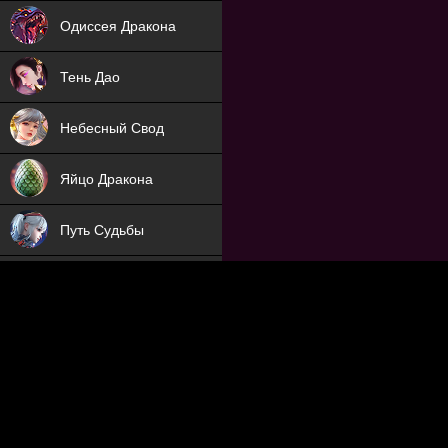
NEW
Одиссея Дракона
NEW
Тень Дао
NEW
Небесный Свод
NEW
Яйцо Дракона
NEW
Путь Судьбы
ХИТ
Охотник на Демонов
ХИТ
Отряд Поддержки
Мечник
NEW
Заброшенный Мир