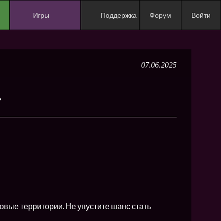
Игры
Поддержка
Форум
Войти
NEW
NEW
07.06.2025
NEW
NEW
»
NEW
NEW
NEW
ХИТ
NEW
NEW
овые территории. Не упустите шанс стать
NEW