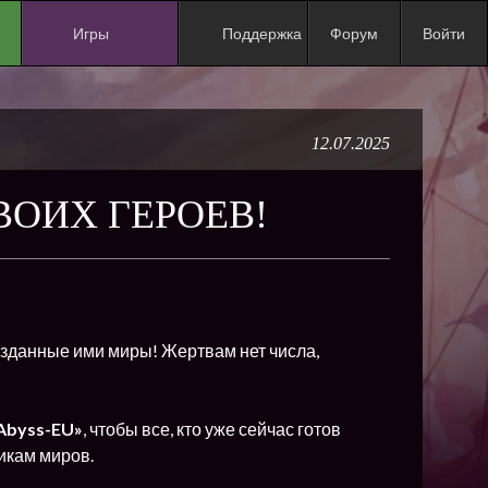
Игры
Поддержка
Форум
Войти
NEW
NEW
12.07.2025
NEW
NEW
ОИХ ГЕРОЕВ!
NEW
NEW
NEW
ХИТ
озданные ими миры! Жертвам нет числа,
NEW
NEW
 Abyss-EU
»
, чтобы все, кто уже сейчас готов
икам миров.
NEW