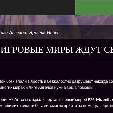
.
ига Ангелов: Ярость Небес
ИГРОВЫЕ МИРЫ ЖДУТ СВ
ой боги впали в ярость и безжалостно разрушают некогда с
 многих мирах и Лиге Ангелов нужна ваша помощь!
ниями Ангелы открыли портал в новый мир
«
S974: Moonlit
мевшими от злости богами, смогли прийти на помощь защитн