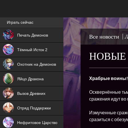
Лучшие игры онлайн
Играть сейчас
NEW
Печать Демонов
Все новости
Л
NEW
Тёмный Исток 2
НОВЫЕ 
ХИТ
Охотник на Демонов
NEW
Храбрые воины!
Яйцо Дракона
ХИТ
Осквернённые тьм
Вызов Древних
сражения идут во
ХИТ
Отряд Поддержки
Измученные сраже
сразиться с обезу
Нефритовое Царство