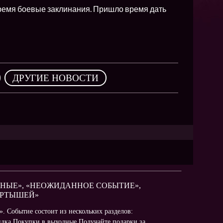
NEW
время боевые заклинания. Пришло время дать
NEW
NEW
ХИТ
,
ДРУГИЕ НОВОСТИ
HIT
HIT
ДНЫЕ», «НЕОЖИДАННОЕ СОБЫТИЕ»,
ВЕРТЫШЕЙ»
. Событие состоит из нескольких разделов:
дка Покупки в выходные Получайте подарки за