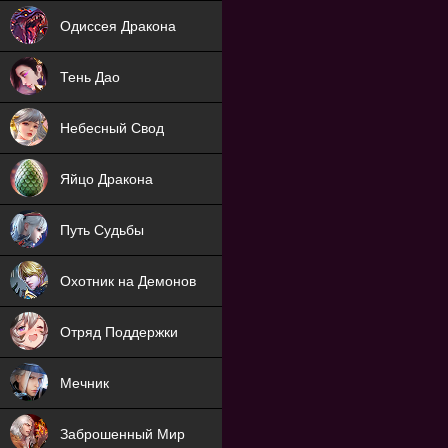
NEW
Одиссея Дракона
NEW
Тень Дао
NEW
Небесный Свод
NEW
Яйцо Дракона
NEW
Путь Судьбы
ХИТ
Охотник на Демонов
ХИТ
Отряд Поддержки
Мечник
NEW
Заброшенный Мир