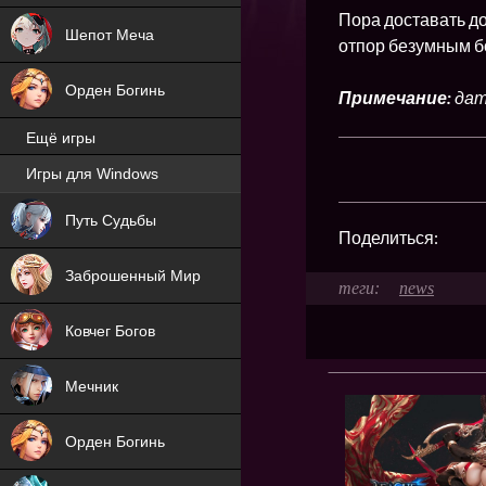
Пора доставать д
Шепот Меча
отпор безумным б
Орден Богинь
Примечание:
дат
Ещё игры
Игры для Windows
NEW
Путь Судьбы
Поделиться:
NEW
Заброшенный Мир
news
Ковчег Богов
Мечник
Орден Богинь