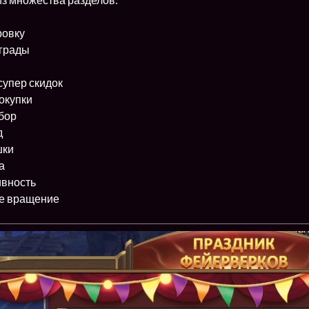
ровку
грады
упер скидок
окупки
бор
д
шки
а
ивность
е вращение