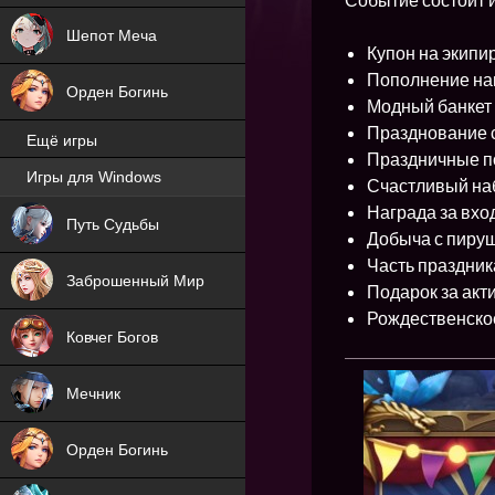
Шепот Меча
Купон на экипи
Пополнение на
Орден Богинь
Модный банкет
Празднование с
Ещё игры
Праздничные п
Игры для Windows
Счастливый на
NEW
Награда за вхо
Путь Судьбы
Добыча с пиру
NEW
Часть праздник
Заброшенный Мир
Подарок за акт
Рождественско
Ковчег Богов
Мечник
Орден Богинь