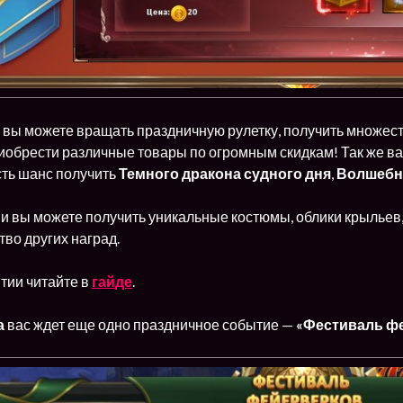
вы можете вращать праздничную рулетку, получить множеств
риобрести различные товары по огромным скидкам! Так же в
сть шанс получить
Темного дракона судного дня
,
Волшебн
и вы можете получить уникальные костюмы, облики крыльев,
во других наград.
тии читайте в
гайде
.
а
вас ждет еще одно праздничное событие —
«Фестиваль ф