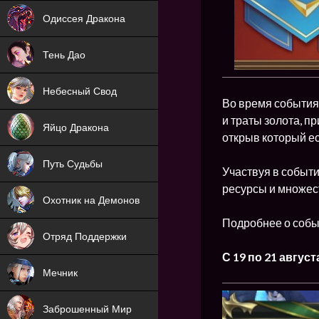
NEW
Одиссея Дракона
NEW
Тень Дао
NEW
Небесный Свод
Во время события 
NEW
и траты золота, п
Яйцо Дракона
открыв который е
NEW
Путь Судьбы
Участвуя в событи
ХИТ
ресурсы и множест
Охотник на Демонов
ХИТ
Подробнее о собы
Отряд Поддержки
С 19 по 21 август
Мечник
NEW
Заброшенный Мир