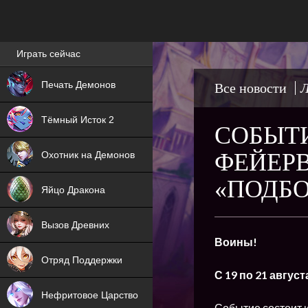
Лучшие игры онлайн
Играть сейчас
NEW
Печать Демонов
Все новости
Л
NEW
Тёмный Исток 2
СОБЫТИ
ХИТ
ФЕЙЕРВ
Охотник на Демонов
NEW
«ПОДБО
Яйцо Дракона
ХИТ
Вызов Древних
Воины!
ХИТ
Отряд Поддержки
С 19 по 21 август
Нефритовое Царство
Событие состоит 