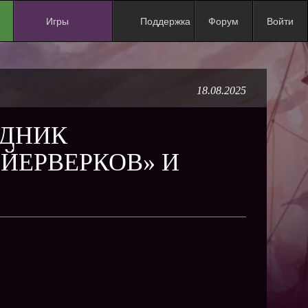
Игры
Поддержка
Форум
Войти
NEW
NEW
18.08.2025
NEW
NEW
ЗДНИК
NEW
ЕЙЕРВЕРКОВ» И
NEW
NEW
ХИТ
NEW
NEW
NEW