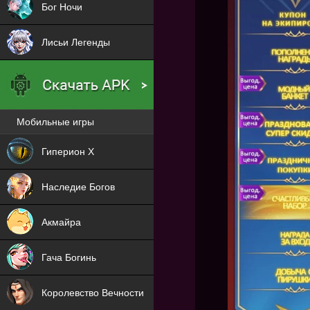
Бог Ночи
Лисьи Легенды
Мобильные игры
Новая
Гиперион Х
NEW
Наследие Богов
NEW
Акмайра
NEW
Гача Богинь
NEW
Королевство Вечности