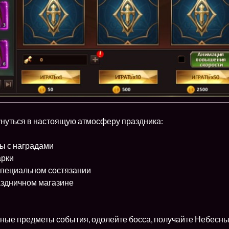
унуться в настоящую атмосферу праздника:
ы с наградами
арки
специальном состязании
аздничном магазине
ные предметы события, одолейте босса, получайте Небесны