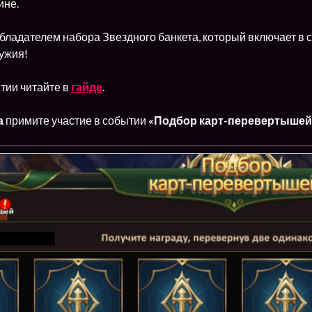
ине.
обладателем набора Звездного банкета, который включает в
ужия!
тии читайте в
гайде
.
а
примите участие в событии
«Подбор карт-перевертышей