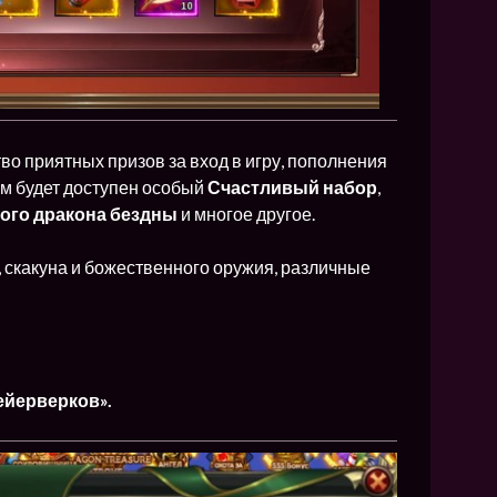
о приятных призов за вход в игру, пополнения
ам будет доступен особый
Счастливый набор
,
ого дракона бездны
и многое другое.
 скакуна и божественного оружия, различные
ейерверков».