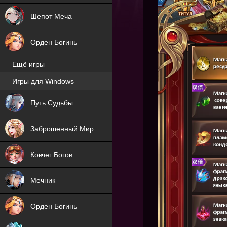
Шепот Меча
Орден Богинь
Ещё игры
Игры для Windows
NEW
Путь Судьбы
NEW
Заброшенный Мир
Ковчег Богов
Мечник
Орден Богинь