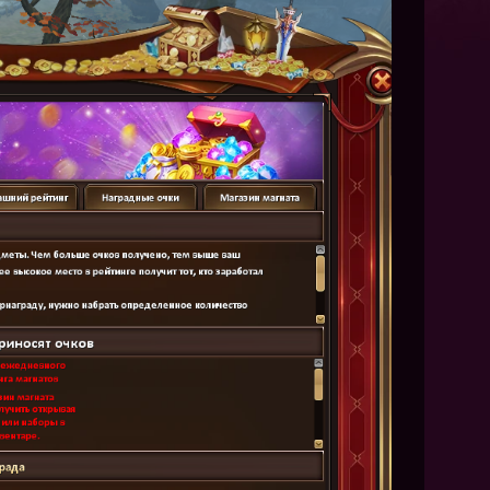
NEW
NEW
NEW
ХИТ
HIT
HIT