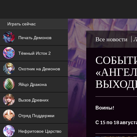
Лучшие игры онлайн
Играть сейчас
NEW
Печать Демонов
Все новости
Л
NEW
Тёмный Исток 2
СОБЫТИ
ХИТ
«АНГЕЛ
Охотник на Демонов
NEW
ВЫХОД
Яйцо Дракона
ХИТ
Вызов Древних
Воины!
ХИТ
Отряд Поддержки
С 15 по 18 август
Нефритовое Царство