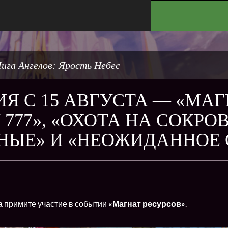
.
ига Ангелов: Ярость Небес
Я С 15 АВГУСТА — «МАГ
 777», «ОХОТА НА СОКР
НЫЕ» И «НЕОЖИДАННОЕ 
а
примите участие в событии
«Магнат ресурсов»
.