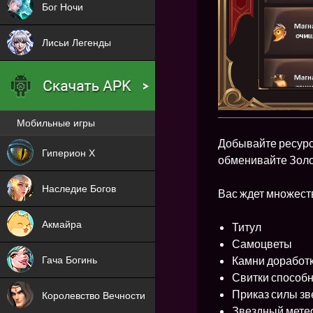
Бог Ночи
Лисьи Легенды
Мобильные игры
Новая
Добывайте ресурс
Гиперион Х
обменивайте Золо
NEW
Наследие Богов
Вас ждет множеств
NEW
Акмайра
Титул
Самоцветы
NEW
Камни доработк
Гача Богинь
Свитки способ
NEW
Приказ силы зв
Королевство Вечности
Звездный мете