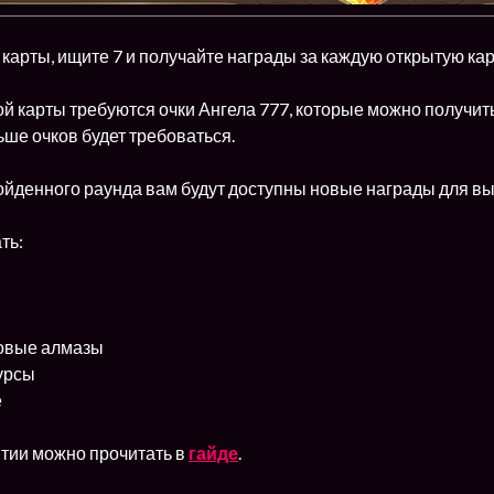
арты, ищите 7 и получайте награды за каждую открытую кар
й карты требуются очки Ангела 777, которые можно получить
ьше очков будет требоваться.
йденного раунда вам будут доступны новые награды для выб
ть:
овые алмазы
урсы
е
тии можно прочитать в
гайде
.