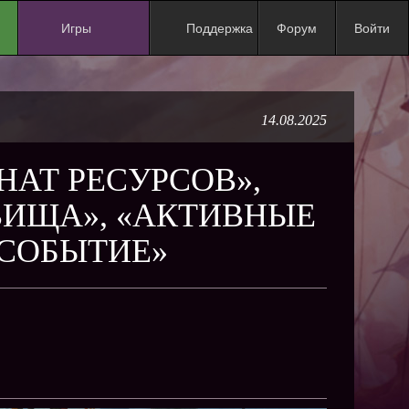
Игры
Поддержка
Форум
Войти
NEW
NEW
14.08.2025
NEW
NEW
НАТ РЕСУРСОВ»,
NEW
ОВИЩА», «АКТИВНЫЕ
NEW
СОБЫТИЕ»
NEW
ХИТ
NEW
NEW
NEW