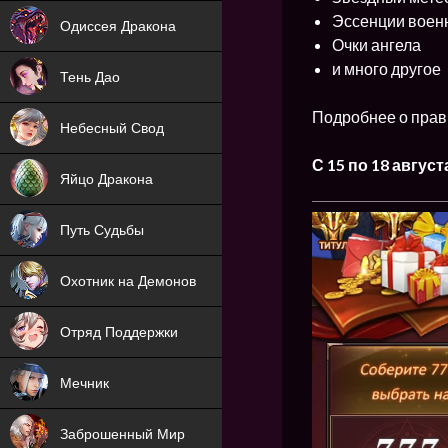
NEW
Эссенции воен
Одиссея Дракона
Очки ангела
NEW
и много другое
Тень Дао
NEW
Подробнее о прав
Небесный Свод
NEW
С 15 по 18 август
Яйцо Дракона
NEW
Путь Судьбы
ХИТ
Охотник на Демонов
ХИТ
Отряд Поддержки
Мечник
NEW
Заброшенный Мир