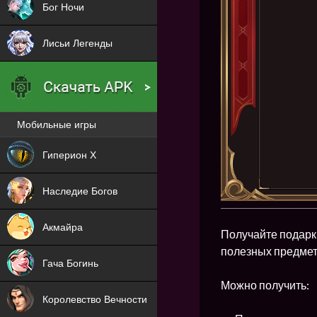
Бог Ночи
Лисьи Легенды
Мобильные игры
Новая
Гиперион Х
NEW
Наследие Богов
NEW
Акмайра
Получайте подарк
NEW
полезных предмет
Гача Богинь
NEW
Можно получить:
Королевство Вечности