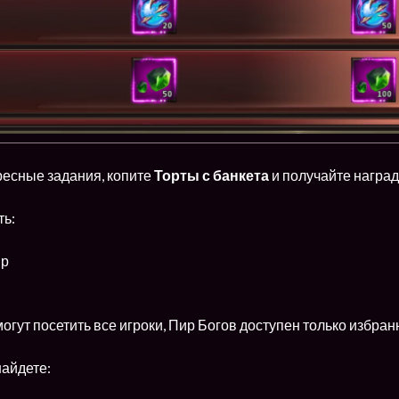
есные задания, копите
Торты с банкета
и получайте наград
ть:
ир
огут посетить все игроки, Пир Богов доступен только избра
найдете: