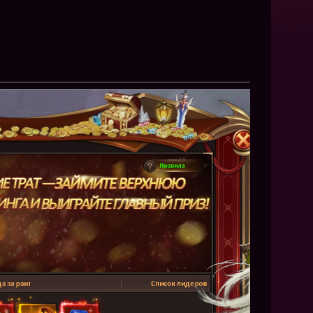
NEW
NEW
NEW
ХИТ
HIT
HIT