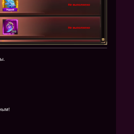
ы.
нным!