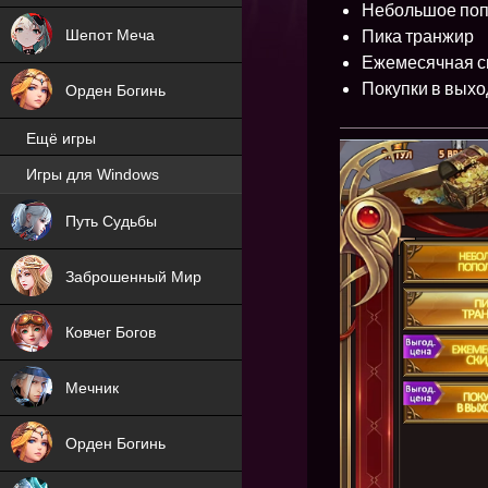
Небольшое по
Пика транжир
Шепот Меча
Ежемесячная с
Покупки в вых
Орден Богинь
Ещё игры
Игры для Windows
NEW
Путь Судьбы
NEW
Заброшенный Мир
Ковчег Богов
Мечник
Орден Богинь