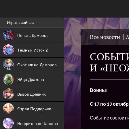
Лучшие игры онлайн
Играть сейчас
NEW
Печать Демонов
Все новости
Л
NEW
Тёмный Исток 2
СОБЫТИ
ХИТ
И «НЕ
Охотник на Демонов
NEW
Яйцо Дракона
ХИТ
Воины!
Вызов Древних
ХИТ
С 17 по 19 октяб
Отряд Поддержки
Событие состоит и
Нефритовое Царство