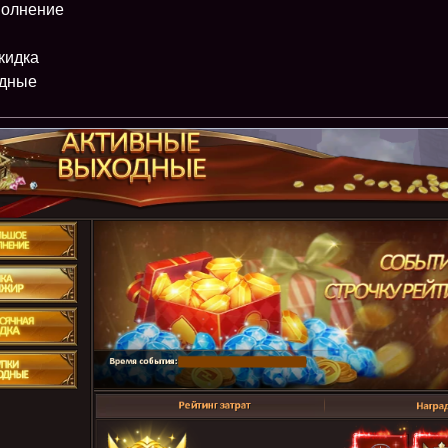
полнение
кидка
одные