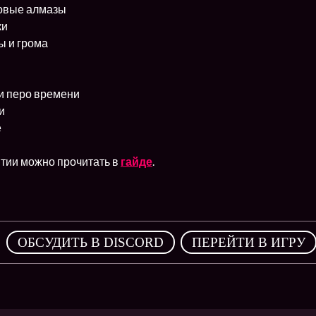
овые алмазы
ки
ы и грома
и перо времени
и
е
тии можно прочитать в
гайде
.
,
ОБСУДИТЬ В DISCORD
ПЕРЕЙТИ В ИГРУ