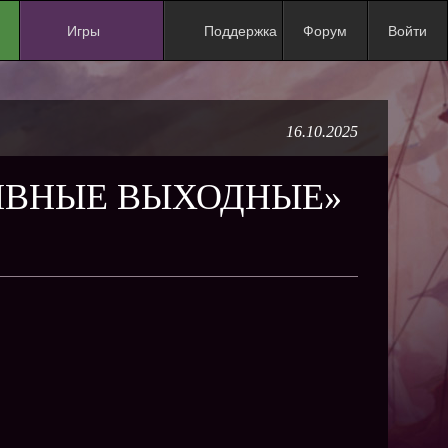
Игры
Поддержка
Форум
Войти
NEW
NEW
16.10.2025
NEW
NEW
ТИВНЫЕ ВЫХОДНЫЕ»
NEW
NEW
NEW
ХИТ
NEW
NEW
NEW