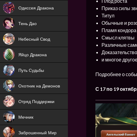
Плод роста
NEW
Приказ силы зв
Одиссея Дракона
Титул
NEW
Обычные и роз
Тень Дао
Пламя кондора
NEW
Смысл клятвы
Небесный Свод
Различные сам
NEW
Доказательство
Яйцо Дракона
и многое друго
NEW
Путь Судьбы
Подробнее о собы
ХИТ
Охотник на Демонов
С 17 по 19 октяб
ХИТ
Отряд Поддержки
Мечник
NEW
Заброшенный Мир