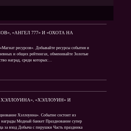
ОВ», «АНГЕЛ 777» И «ОХОТА НА
 «Магнат ресурсов». Добывайте ресурсы события и
дневных и общих рейтингах, обменивайте Золотые
во наград, среди которых:...
Е ХЭЛЛОУИНА», «ХЭЛЛОУИН» И
зднование Хэллоуина». Событие состоит из
е награды Модный банкет Празднование супер
а за вход Добыча с пирушки Часть праздника