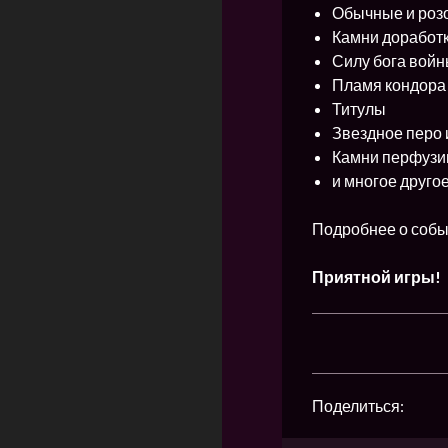
Обычные и роз
Камни доработ
Силу бога войн
Пламя кондора
Титулы
Звездное перо 
Камни перфузи
и многое друго
Подробнее о собы
Приятной игры!
Поделиться: