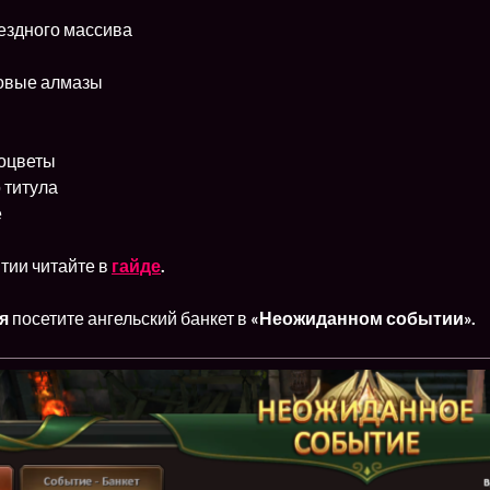
ездного массива
овые алмазы
оцветы
 титула
е
тии читайте в
гайде
.
ря
посетите ангельский банкет в
«Неожиданном событии».