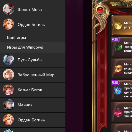
Шепот Меча
Орден Богинь
Ещё игры
Игры для Windows
NEW
Путь Судьбы
NEW
Заброшенный Мир
Ковчег Богов
Мечник
Орден Богинь