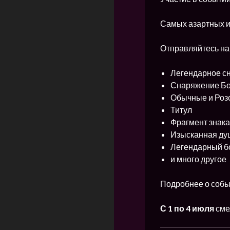
Самых азартных и
Отправляйтесь на 
Легендарное с
Снаряжение Бо
Обычные и Роз
Титул
Фрагмент знака
Изысканная ду
Легендарный б
и много другое
Подробнее о собы
С 1 по 4
июля
сме