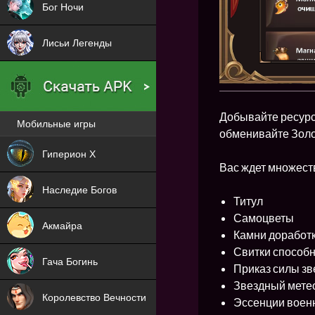
Бог Ночи
Лисьи Легенды
Добывайте ресурс
Мобильные игры
обменивайте Золо
Новая
Гиперион Х
Вас ждет множеств
NEW
Наследие Богов
Титул
NEW
Самоцветы
Акмайра
Камни доработк
NEW
Свитки способ
Гача Богинь
Приказ силы зв
NEW
Звездный мете
Королевство Вечности
Эссенции воен