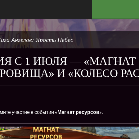
.
ига Ангелов: Ярость Небес
Я С 1 ИЮЛЯ — «МАГНАТ 
РОВИЩА» И «КОЛЕСО РА
мите участие в событии
«Магнат ресурсов»
.