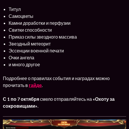
Титул
Самоцветы
Камни доработки и перфузии
Свитки способности
Приказ силы звездного массива
Звездный метеорит
Эссенции военной печати
Очки ангела
и много другое
Подробнее о правилах события и наградах можно
прочитать в
гайде
.
С 1 по 7 октября
смело отправляйтесь на
«Охоту за
сокровищами»
.