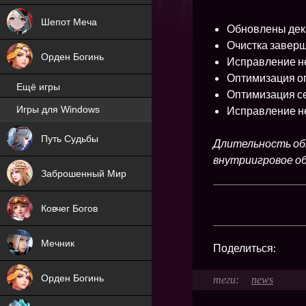
Шепот Меча
Обновлены дек
Очистка завер
Орден Богинь
Исправление н
Оптимизация о
Ещё игры
Оптимизация с
Исправление н
Игры для Windows
NEW
Путь Судьбы
Длительность обн
NEW
внутриигровое об
Заброшенный Мир
Ковчег Богов
Мечник
Поделиться:
Орден Богинь
news