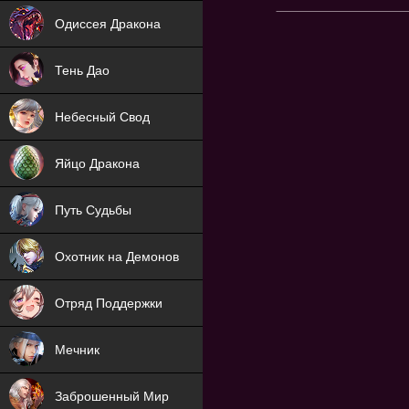
NEW
Одиссея Дракона
NEW
Тень Дао
NEW
Небесный Свод
NEW
Яйцо Дракона
NEW
Путь Судьбы
ХИТ
Охотник на Демонов
ХИТ
Отряд Поддержки
Мечник
NEW
Заброшенный Мир