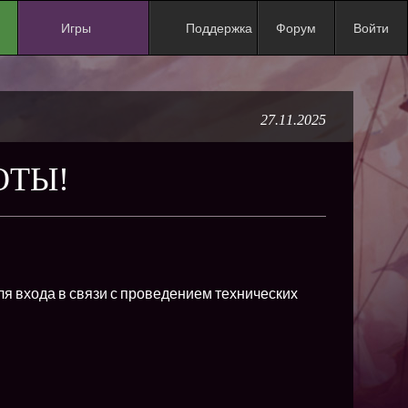
Игры
Поддержка
Форум
Войти
NEW
NEW
27.11.2025
NEW
NEW
ОТЫ!
NEW
NEW
NEW
ХИТ
ля входа в связи с проведением технических
NEW
NEW
NEW