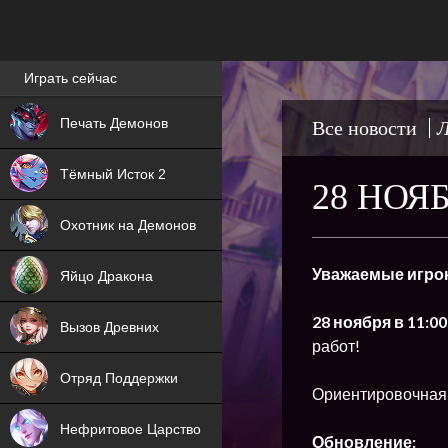
Лучшие игры онлайн
Играть сейчас
NEW
Печать Демонов
Все новости
Л
NEW
Тёмный Исток 2
28 НОЯ
ХИТ
Охотник на Демонов
NEW
Уважаемые игро
Яйцо Дракона
ХИТ
28 ноября в 11:0
Вызов Древних
работ!
ХИТ
Отряд Поддержки
Ориентировочная
Нефритовое Царство
Обновление: