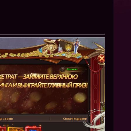
NEW
NEW
NEW
ХИТ
HIT
HIT