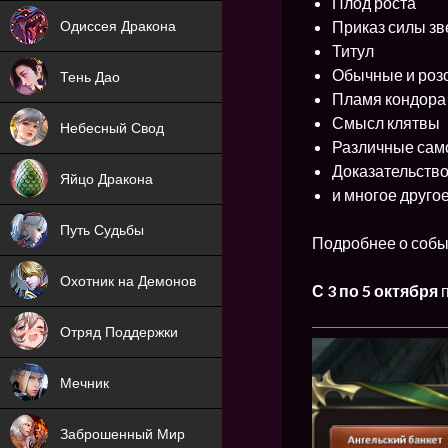
Плод роста
NEW
Приказ силы зв
Одиссея Дракона
Титул
NEW
Обычные и роз
Тень Дао
Пламя кондора
NEW
Смысл клятвы
Небесный Свод
Различные сам
NEW
Доказательство
Яйцо Дракона
и многое друго
NEW
Путь Судьбы
Подробнее о собы
ХИТ
Охотник на Демонов
С 3 по 5 октября
ХИТ
Отряд Поддержки
Мечник
NEW
Заброшенный Мир