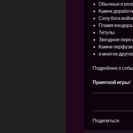
Обычные и роз
Камни доработ
Силу бога войн
Пламя кондора
Титулы
Звездное перо 
Камни перфузи
и многое друго
Подробнее о собы
Приятной игры!
Поделиться: