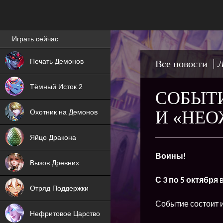
Лучшие игры онлайн
Играть сейчас
NEW
Печать Демонов
Все новости
Л
NEW
Тёмный Исток 2
СОБЫТИ
ХИТ
И «НЕ
Охотник на Демонов
NEW
Яйцо Дракона
ХИТ
Воины!
Вызов Древних
ХИТ
С 3 по 5 октября
Отряд Поддержки
Событие состоит и
Нефритовое Царство