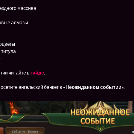
ездного массива
овые алмазы
оцветы
 титула
е
тии читайте в
гайде
.
посетите ангельский банкет в
«Неожиданном событии».