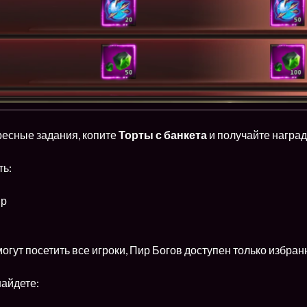
есные задания, копите
Торты с банкета
и получайте наград
ть:
ир
огут посетить все игроки, Пир Богов доступен только избра
найдете: