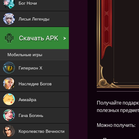
Бог Ночи
Лисьи Легенды
Мобильные игры
Новая
Гиперион Х
NEW
Наследие Богов
NEW
Акмайра
Получайте подарк
NEW
полезных предмет
Гача Богинь
NEW
Можно получить:
Королевство Вечности