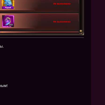
ы.
нным!