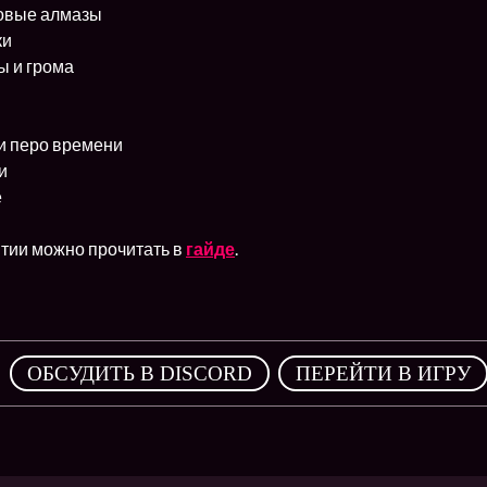
овые алмазы
ки
ы и грома
и перо времени
и
е
тии можно прочитать в
гайде
.
,
ОБСУДИТЬ В DISCORD
ПЕРЕЙТИ В ИГРУ