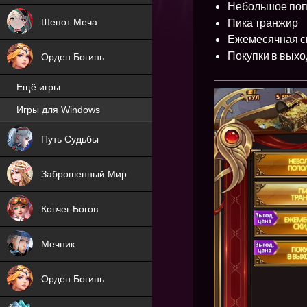
Небольшое по
Пика транжир
Шепот Меча
Ежемесячная с
Покупки в вых
Орден Богинь
Ещё игры
Игры для Windows
NEW
Путь Судьбы
NEW
Заброшенный Мир
Ковчег Богов
Мечник
Орден Богинь