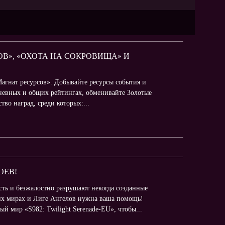
СОВ», «ОХОТА НА СОКРОВИЩА» И
Магнат ресурсов». Добывайте ресурсы события и
дневных и общих рейтингах, обменивайте Золотые
во наград, среди которых:...
ОЕВ!
ть и безжалостно разрушают некогда созданные
их мирах и Лиге Ангелов нужна ваша помощь!
 мир «S982: Twilight Serenade-EU», чтобы...