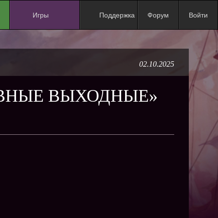
Игры
Поддержка
Форум
Войти
NEW
NEW
02.10.2025
NEW
NEW
ИВНЫЕ ВЫХОДНЫЕ»
NEW
NEW
NEW
ХИТ
NEW
NEW
NEW