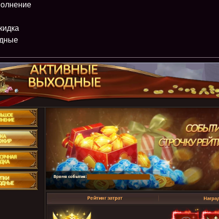
полнение
кидка
одные