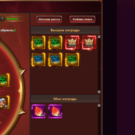
NEW
NEW
NEW
ХИТ
HIT
HIT