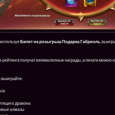
 используя
Билет на розыгрыш Подарка Габриэль
, выигр
 рейтинга получат великолепные награды, а печати можно о
 выиграйте:
ати
етящего дракона
овые алмазы