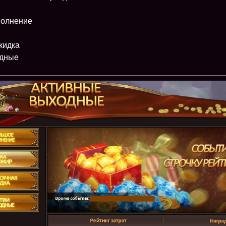
полнение
кидка
одные