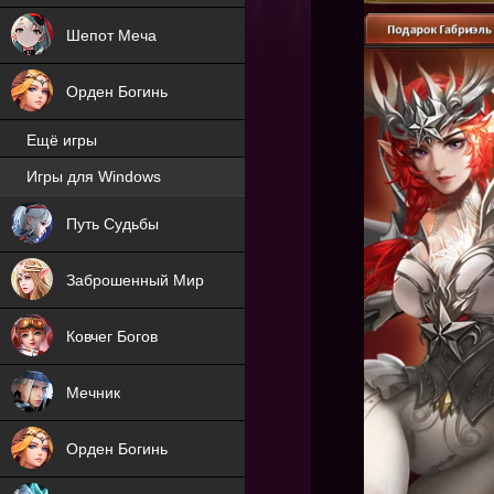
Шепот Меча
Орден Богинь
Ещё игры
Игры для Windows
NEW
Путь Судьбы
NEW
Заброшенный Мир
Ковчег Богов
Мечник
Орден Богинь