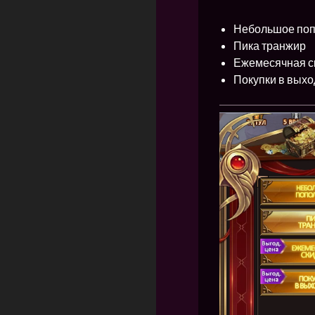
Небольшое по
Пика транжир
Ежемесячная с
Покупки в вых