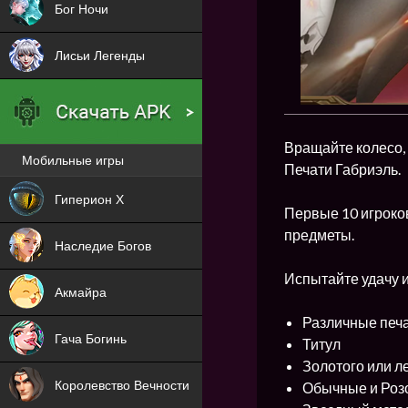
Бог Ночи
Лисьи Легенды
Вращайте колесо,
Мобильные игры
Печати Габриэль.
Новая
Гиперион Х
Первые 10 игроков
NEW
предметы.
Наследие Богов
NEW
Испытайте удачу и
Акмайра
NEW
Различные печ
Гача Богинь
Титул
NEW
Золотого или л
Королевство Вечности
Обычные и Роз