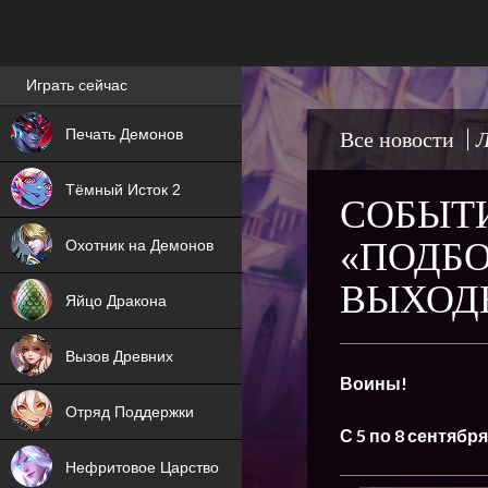
Лучшие игры онлайн
Играть сейчас
NEW
Печать Демонов
Все новости
Л
NEW
Тёмный Исток 2
СОБЫТИ
ХИТ
«ПОДБО
Охотник на Демонов
NEW
ВЫХОД
Яйцо Дракона
ХИТ
Вызов Древних
Воины!
ХИТ
Отряд Поддержки
С 5 по 8 сентябр
Нефритовое Царство