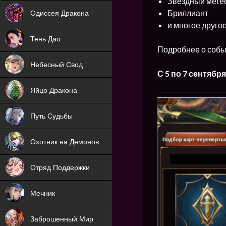
Звездный мете
NEW
Бриллиант
Одиссея Дракона
и многое друго
NEW
Тень Дао
Подробнее о собы
NEW
Небесный Свод
С 5 по 7
сентябр
NEW
Яйцо Дракона
NEW
Путь Судьбы
ХИТ
Охотник на Демонов
ХИТ
Отряд Поддержки
Мечник
NEW
Заброшенный Мир