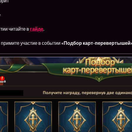
орит
е
тии читайте в
гайде
.
я
примите участие в событии
«Подбор карт-перевертышей»