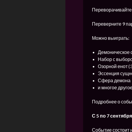
Переворачивайте 
Переверните 9 пар
Можно выиграть:
Демоническое 
Набор с выбор
Озорной енот (3
Эссенция сущн
Сфера демона
и многое друго
Подробнее о собы
С 5 по 7 сентябр
Событие состоит и