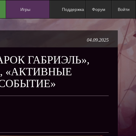
Игры
Поддержка
Форум
Войти
NEW
NEW
04.09.2025
NEW
NEW
АРОК ГАБРИЭЛЬ»,
NEW
, «АКТИВНЫЕ
NEW
СОБЫТИЕ»
NEW
ХИТ
NEW
NEW
NEW