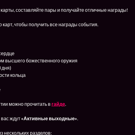
карты, составляйте пары и получайте отличные награды!
 карт, чтобы получить все награды события.
сердце
ом высшего божественного оружия
 дня)
ости кольца
е
тии можно прочитать в
гайде
.
я
вас ждут
«Активные выходные»
.
з нескольких разделов: