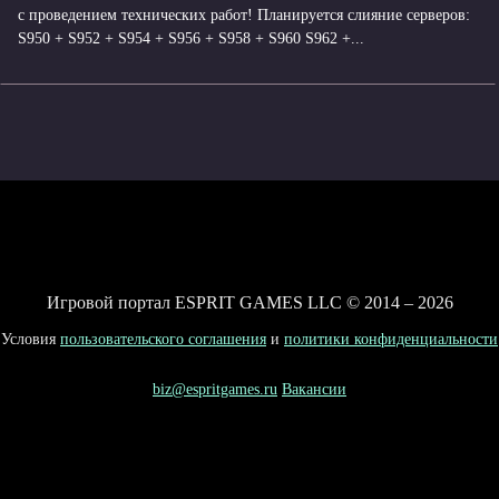
с проведением технических работ! Планируется слияние серверов:
S950 + S952 + S954 + S956 + S958 + S960 S962 +...
Игровой портал ESPRIT GAMES LLC © 2014 – 2026
Условия
пользовательского соглашения
и
политики конфиденциальности
biz@espritgames.ru
Вакансии