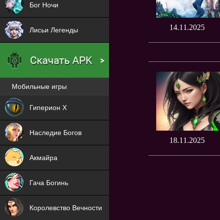
Бог Ночи
14.11.2025
Лисьи Легенды
Мобильные игры
Новая
Гиперион Х
NEW
Наследие Богов
18.11.2025
NEW
Акмайра
NEW
Гача Богинь
NEW
Королевство Вечности