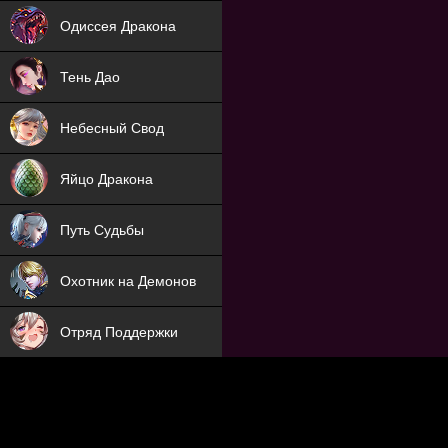
NEW
Одиссея Дракона
NEW
Тень Дао
NEW
Небесный Свод
NEW
Яйцо Дракона
NEW
Путь Судьбы
ХИТ
Охотник на Демонов
ХИТ
Отряд Поддержки
Мечник
NEW
Заброшенный Мир