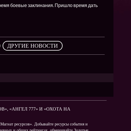
NEW
время боевые заклинания. Пришло время дать
NEW
NEW
ХИТ
,
ДРУГИЕ НОВОСТИ
HIT
HIT
В», «АНГЕЛ 777» И «ОХОТА НА
«Магнат ресурсов». Добывайте ресурсы события и
дневных и общих рейтингах, обменивайте Золотые