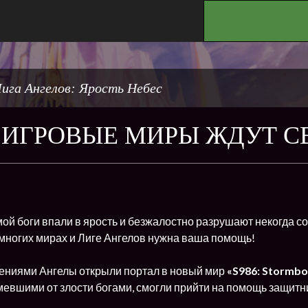
.
ига Ангелов: Ярость Небес
ИГРОВЫЕ МИРЫ ЖДУТ СВ
ой боги впали в ярость и безжалостно разрушают некогда с
 многих мирах и Лиге Ангелов нужна ваша помощь!
ниями Ангелы открыли портал в новый мир
«
S986: Stormb
мевшими от злости богами, смогли прийти на помощь защитн