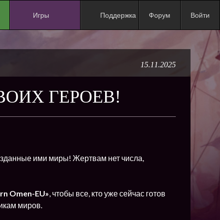
Игры
Поддержка
Форум
Войти
NEW
NEW
15.11.2025
NEW
NEW
ОИХ ГЕРОЕВ!
NEW
NEW
NEW
ХИТ
озданные ими миры! Жертвам нет числа,
NEW
NEW
orn Omen-EU
»
, чтобы все, кто уже сейчас готов
икам миров.
NEW