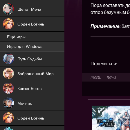
Пора доставать д
Шепот Меча
отпор безумным б
Орден Богинь
Примечание:
дат
Ещё игры
Игры для Windows
NEW
Путь Судьбы
Поделиться:
NEW
Заброшенный Мир
news
Ковчег Богов
Мечник
Орден Богинь