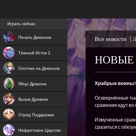
Лучшие игры онлайн
Играть сейчас
NEW
Печать Демонов
Все новости
Л
NEW
Тёмный Исток 2
НОВЫЕ 
ХИТ
Охотник на Демонов
NEW
Храбрые воины!
Яйцо Дракона
ХИТ
Осквернённые тьм
Вызов Древних
сражения идут во
ХИТ
Отряд Поддержки
Измученные сраже
сразиться с обезу
Нефритовое Царство