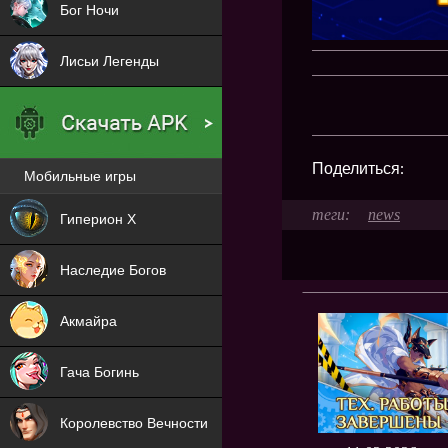
Бог Ночи
Лисьи Легенды
Поделиться:
Мобильные игры
Новая
news
Гиперион Х
NEW
Наследие Богов
NEW
Акмайра
NEW
Гача Богинь
NEW
Королевство Вечности