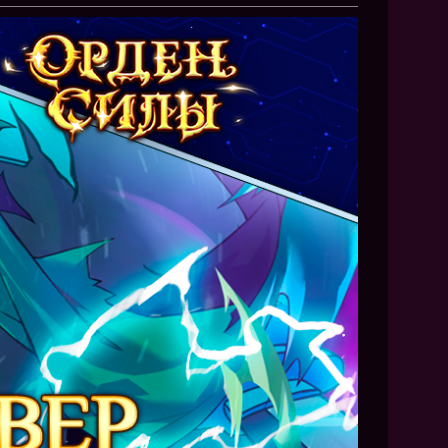
NEW
NEW
NEW
ХИТ
HIT
HIT