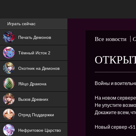
Лучшие игры онлайн
Играть сейчас
NEW
Печать Демонов
Все новости
О
NEW
Тёмный Исток 2
ОТКРЫТ
ХИТ
Охотник на Демонов
NEW
Войны и воительн
Яйцо Дракона
ХИТ
На новом сервере
Вызов Древних
Не упустите возмо
ХИТ
Докажите всем, ч
Отряд Поддержки
Новый сервер «S13
Нефритовое Царство