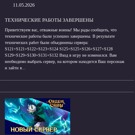
11.05.2026
ТЕХНИЧЕСКИЕ РАБОТЫ ЗАВЕРШЕНЫ
Приветствуем вас, отважные воины! Мы рады сообщить, что
технические работы были успешно завершены. В результате
технических работ были объединены сервера:
S121=S121+S122+S123+S124 S125=S125+S126+S127+S128
S129=S129+S130+S131+S132 Вход в игру не изменился. Вам
необходимо выбрать сервер, на котором находится Ваш персонаж
и зайти в...