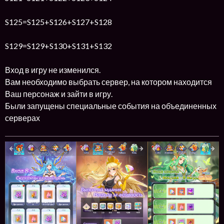
S125=S125+S126+S127+S128
S129=S129+S130+S131+S132
Вход в игру не изменился.
Вам необходимо выбрать сервер, на котором находится
Ваш персонаж и зайти в игру.
Были запущены специальные события на объединенных
серверах