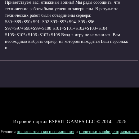
Приветствуем вас, отважные воины! Мы рады сообщить, что
технические работы были успешно завершены. В результате
технических работ были объединены сервера:
S89=S89+S90+S91+S92 S93=S93+S94+S95+S96
S97=S97+S98+S99+S100 S101=S101+S102+S103+S104
S105=S105+S106+S107+S108 Вход в игру не изменился. Вам
необходимо выбрать сервер, на котором находится Ваш персонаж
и...
Игровой портал ESPRIT GAMES LLC © 2014 – 2026
Условия
пользовательского соглашения
и
политики конфиденциальности