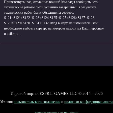
Приветствуем вас, отважные воины! Мы рады сообщить, что
технические работы были успешно завершены. В результате
технических работ были объединены сервера:
S121=S121+S122+S123+S124 S125=S125+S126+S127+S128
S129=S129+S130+S131+S132 Вход в игру не изменился. Вам
необходимо выбрать сервер, на котором находится Ваш персонаж
и зайти в...
Игровой портал ESPRIT GAMES LLC © 2014 – 2026
Условия
пользовательского соглашения
и
политики конфиденциальности