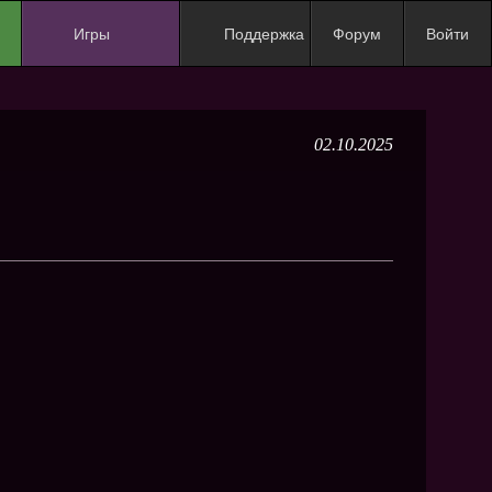
Игры
Поддержка
Форум
Войти
NEW
NEW
02.10.2025
NEW
NEW
NEW
NEW
NEW
ХИТ
NEW
NEW
NEW