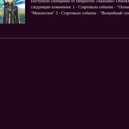
Поступило сообщение от Нейросети «Акихико» Обновл
следующие изменения: 1 - Стартовало событие - “Осенн
“Монополия” 3 - Стартовало событие - “Волшебный сунду