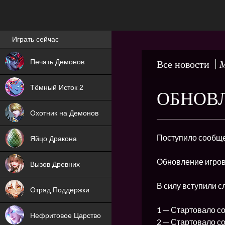
Лучшие игры онлайн
Играть сейчас
NEW
Печать Демонов
Все новости
М
NEW
Тёмный Исток 2
ОБНОВЛ
ХИТ
Охотник на Демонов
NEW
Поступило сообще
Яйцо Дракона
ХИТ
Обновление игров
Вызов Древних
ХИТ
В силу вступили 
Отряд Поддержки
1 — Стартовало с
Нефритовое Царство
2 — Стартовало с