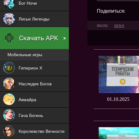
Бог Ночи
Поделиться:
Лисьи Легенды
news
Мобильные игры
Новая
Гиперион Х
NEW
Наследие Богов
NEW
01.10.2025
Акмайра
NEW
Гача Богинь
NEW
Королевство Вечности