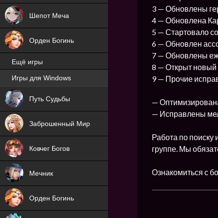
3 — Обновлены ге
Шепот Меча
4 — Обновлена Ка
5 — Стартовало с
Орден Богинь
6 — Обновлен асс
7 — Обновлены е
Ещё игры
8 — Открыт новый 
9 — Прочие испра
Игры для Windows
NEW
Путь Судьбы
— Оптимизирована
NEW
— Исправлены мел
Заброшенный Мир
Работа по поиску 
группе. Мы обязат
Ковчег Богов
Ознакомиться с б
Мечник
Орден Богинь