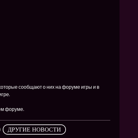
NEW
NEW
NEW
ХИТ
HIT
которые сообщают о них на форуме игры и в
HIT
игре.
ем форуме.
,
ДРУГИЕ НОВОСТИ