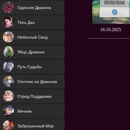
NEW
Одиссея Дракона
NEW
Тень Дао
16.10.2025
NEW
Небесный Свод
NEW
Яйцо Дракона
NEW
Путь Судьбы
ХИТ
Охотник на Демонов
ХИТ
Отряд Поддержки
Мечник
NEW
Заброшенный Мир