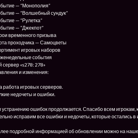
обытие — “Монополия”
обытие — “Волшебный сундук”
обытие — “Рулетка”
обытие — “Джекпот”
рои временного призыва
рта проходчика — Самоцветы
ортимент игровых наборов
еженедельные события
 сервер «s278: 278»
авления и изменения:
 работа игровых серверов.
кие недочеты и ошибки.
и устранению ошибок продолжается. Спасибо всем игрокам, 
ельно исправим все ошибки и недочеты, которые остались в 
олее подробной информацией об обновлении можно на наш