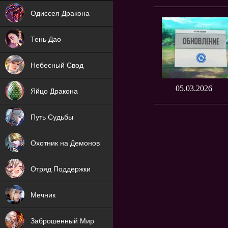
NEW
Одиссея Дракона
NEW
Тень Дао
NEW
Небесный Свод
NEW
05.03.2026
Яйцо Дракона
NEW
Путь Судьбы
ХИТ
Охотник на Демонов
ХИТ
Отряд Поддержки
Мечник
NEW
Заброшенный Мир