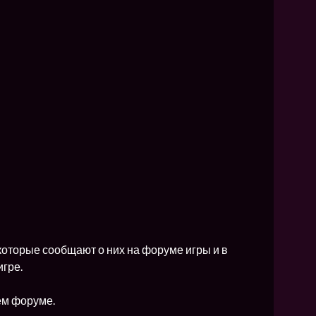
NEW
NEW
NEW
ХИТ
HIT
HIT
которые сообщают о них на форуме игры и в
игре.
ем форуме.