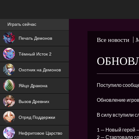
Лучшие игры онлайн
Играть сейчас
NEW
Печать Демонов
Все новости
М
NEW
Тёмный Исток 2
ОБНОВЛ
ХИТ
Охотник на Демонов
NEW
Поступило сообще
Яйцо Дракона
ХИТ
Обновление игров
Вызов Древних
ХИТ
В силу вступили 
Отряд Поддержки
1 — Новый герой 
Нефритовое Царство
2 — Стартовало с