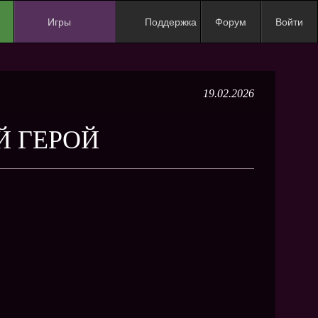
Игры
Поддержка
Форум
Войти
NEW
NEW
19.02.2026
NEW
NEW
Й ГЕРОЙ
NEW
NEW
NEW
ХИТ
NEW
NEW
NEW