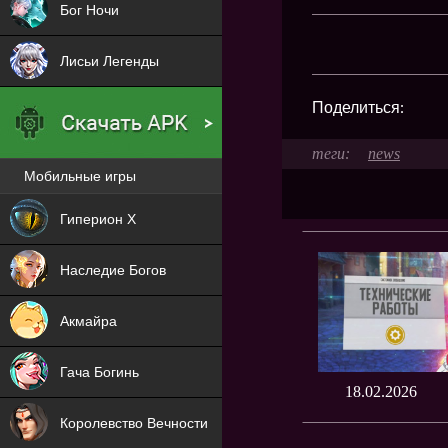
Бог Ночи
Лисьи Легенды
Поделиться:
news
Мобильные игры
Новая
Гиперион Х
NEW
Наследие Богов
NEW
Акмайра
NEW
Гача Богинь
18.02.2026
NEW
Королевство Вечности