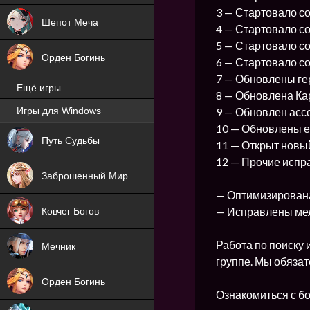
3 — Стартовало с
Шепот Меча
4 — Стартовало с
5 — Стартовало с
Орден Богинь
6 — Стартовало с
7 — Обновлены ге
Ещё игры
8 — Обновлена Ка
9 — Обновлен асс
Игры для Windows
NEW
10 — Обновлены 
Путь Судьбы
11 — Открыт новый
NEW
12 — Прочие испр
Заброшенный Мир
— Оптимизирована
— Исправлены мел
Ковчег Богов
Работа по поиску 
Мечник
группе. Мы обязат
Орден Богинь
Ознакомиться с б