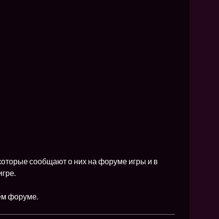
NEW
NEW
NEW
ХИТ
HIT
HIT
которые сообщают о них на форуме игры и в
игре.
ем форуме.