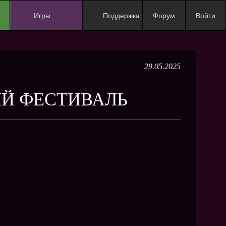
Игры
Поддержка
Форум
Войти
NEW
NEW
29.05.2025
NEW
NEW
НИЙ ФЕСТИВАЛЬ
NEW
NEW
NEW
ХИТ
NEW
NEW
NEW