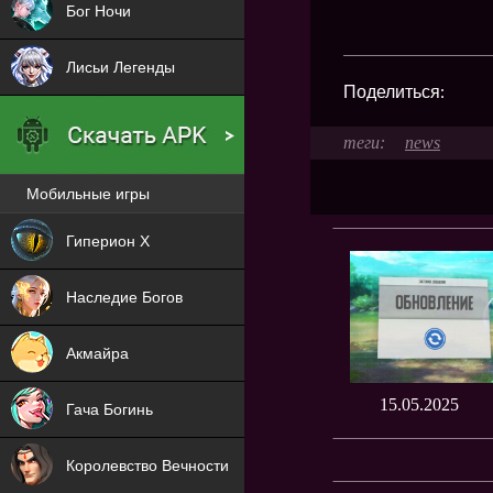
Бог Ночи
Лисьи Легенды
Поделиться:
news
Мобильные игры
Новая
Гиперион Х
NEW
Наследие Богов
NEW
Акмайра
NEW
15.05.2025
Гача Богинь
NEW
Королевство Вечности