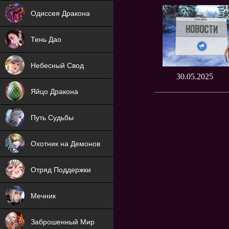
NEW
Одиссея Дракона
NEW
Тень Дао
NEW
Небесный Свод
30.05.2025
NEW
Яйцо Дракона
NEW
Путь Судьбы
ХИТ
Охотник на Демонов
ХИТ
Отряд Поддержки
Мечник
NEW
Заброшенный Мир