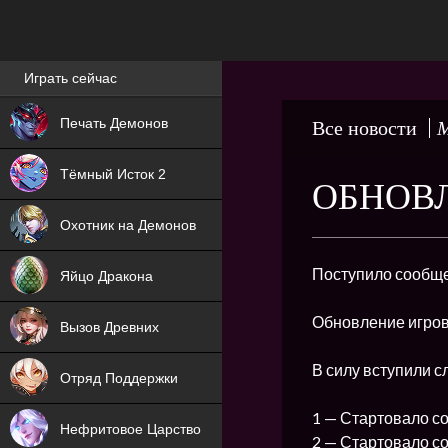
Лучшие игры онлайн
Играть сейчас
NEW
Печать Демонов
Все новости
М
NEW
Тёмный Исток 2
ОБНОВЛ
ХИТ
Охотник на Демонов
NEW
Поступило сообще
Яйцо Дракона
ХИТ
Обновление игров
Вызов Древних
ХИТ
В силу вступили 
Отряд Поддержки
1 — Стартовало с
Нефритовое Царство
2 — Стартовало с