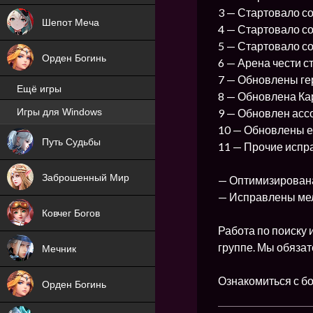
3 — Стартовало с
Шепот Меча
4 — Стартовало с
5 — Стартовало с
Орден Богинь
6 — Арена чести с
7 — Обновлены ге
Ещё игры
8 — Обновлена Ка
9 — Обновлен асс
Игры для Windows
NEW
10 — Обновлены 
Путь Судьбы
11 — Прочие испр
NEW
Заброшенный Мир
— Оптимизирована
— Исправлены мел
Ковчег Богов
Работа по поиску 
группе. Мы обязат
Мечник
Ознакомиться с б
Орден Богинь