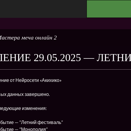
.
астера меча онлайн 2
ЕНИЕ 29.05.2025 — ЛЕТ
ние от Нейросети «Акихико»
ых данных завершено.
следующие изменения:
обытие — “Летний фестиваль”
обытие — “Монополия”