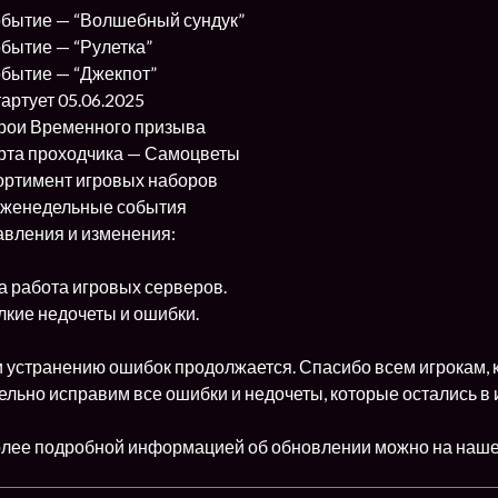
обытие — “Волшебный сундук”
обытие — “Рулетка”
обытие — “Джекпот”
тартует 05.06.2025
рои Временного призыва
рта проходчика — Самоцветы
ортимент игровых наборов
еженедельные события
авления и изменения:
 работа игровых серверов.
кие недочеты и ошибки.
и устранению ошибок продолжается. Спасибо всем игрокам, 
ельно исправим все ошибки и недочеты, которые остались в 
олее подробной информацией об обновлении можно на наш