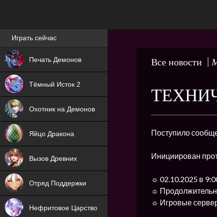
Лучшие игры онлайн
Играть сейчас
NEW
Печать Демонов
Все новости
М
NEW
Тёмный Исток 2
ТЕХНИЧ
ХИТ
Охотник на Демонов
NEW
Поступило сообще
Яйцо Дракона
ХИТ
Инициирован про
Вызов Древних
ХИТ
☼ 02.10.2025 в 9:
Отряд Поддержки
☼ Продолжительно
☼ Игровые сервер
Нефритовое Царство