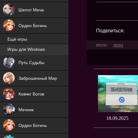
Шепот Меча
Орден Богинь
Поделиться:
Ещё игры
news
Игры для Windows
NEW
Путь Судьбы
NEW
Заброшенный Мир
Ковчег Богов
Мечник
18.09.2025
Орден Богинь