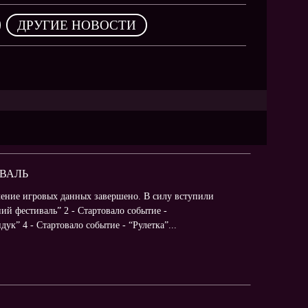
NEW
,
ДРУГИЕ НОВОСТИ
NEW
NEW
ХИТ
HIT
ИВАЛЬ
ение игровых данных завершено. В силу вступили
HIT
ий фестиваль” 2 - Стартовало событие -
к” 4 - Стартовало событие - “Рулетка”...