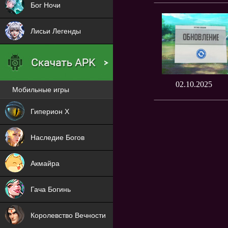
Бог Ночи
Лисьи Легенды
02.10.2025
Мобильные игры
Новая
Гиперион Х
NEW
Наследие Богов
NEW
Акмайра
NEW
Гача Богинь
NEW
Королевство Вечности