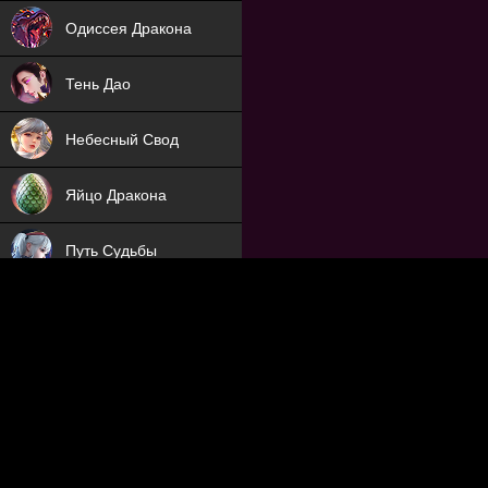
NEW
Одиссея Дракона
NEW
Тень Дао
NEW
Небесный Свод
NEW
Яйцо Дракона
NEW
Путь Судьбы
ХИТ
Охотник на Демонов
ХИТ
Отряд Поддержки
Мечник
NEW
Заброшенный Мир