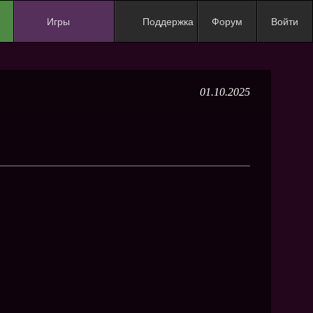
Игры
Поддержка
Форум
Войти
NEW
NEW
01.10.2025
NEW
NEW
NEW
NEW
NEW
ХИТ
NEW
NEW
NEW