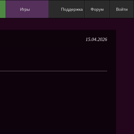
Игры
Поддержка
Форум
Войти
NEW
NEW
15.04.2026
NEW
NEW
NEW
NEW
NEW
ХИТ
NEW
NEW
NEW