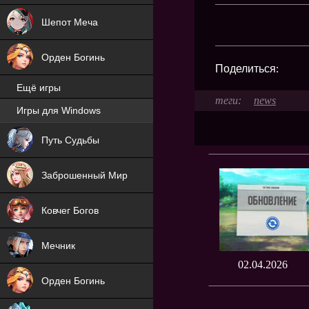
Шепот Меча
Орден Богинь
Поделиться:
Ещё игры
news
Игры для Windows
NEW
Путь Судьбы
NEW
Заброшенный Мир
Ковчег Богов
Мечник
02.04.2026
Орден Богинь