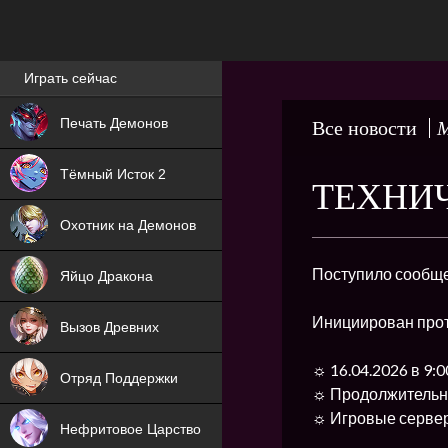
Лучшие игры онлайн
Играть сейчас
NEW
Печать Демонов
Все новости
М
NEW
Тёмный Исток 2
ТЕХНИЧ
ХИТ
Охотник на Демонов
NEW
Поступило сообще
Яйцо Дракона
ХИТ
Инициирован про
Вызов Древних
ХИТ
☼ 16.04.2026 в 9:
Отряд Поддержки
☼ Продолжительно
☼ Игровые сервер
Нефритовое Царство