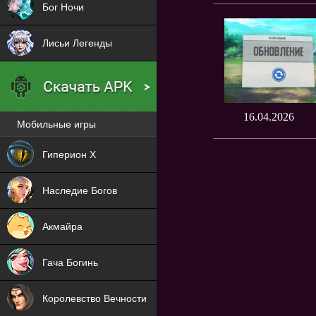
Бог Ночи
Лисьи Легенды
16.04.2026
Мобильные игры
Новая
Гиперион Х
NEW
Наследие Богов
NEW
Акмайра
NEW
Гача Богинь
NEW
Королевство Вечности