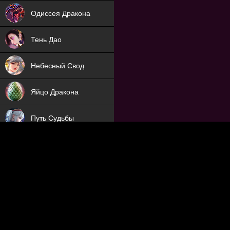
NEW
Одиссея Дракона
NEW
Тень Дао
NEW
Небесный Свод
NEW
Яйцо Дракона
NEW
Путь Судьбы
ХИТ
Охотник на Демонов
ХИТ
Отряд Поддержки
Мечник
NEW
Заброшенный Мир