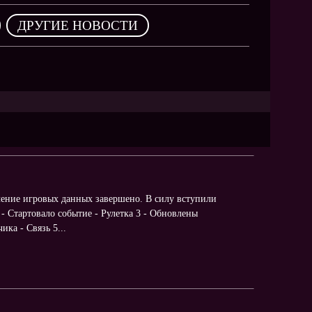
NEW
,
ДРУГИЕ НОВОСТИ
NEW
NEW
ХИТ
HIT
ение игровых данных завершено. В силу вступили
HIT
 - Стартовало событие - Рулетка 3 - Обновлены
ка - Связь 5...