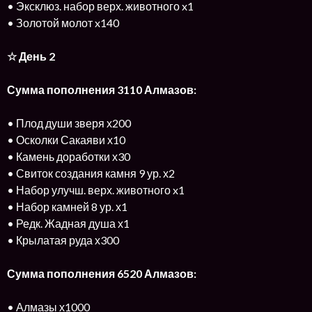
• Эксклюз. набор верх. животного x1
• Золотой молот x140
☆ День 2
Сумма пополнения 3110 Алмазов:
• Плод души зверя х200
• Осколки Сакаяви х10
• Камень доработки х30
• Свиток создания камня 9 ур. х2
• Набор улучш. верх. животного x1
• Набор камней 8 ур. х1
• Редк. Жадная душа х1
• Крылатая руда х300
Сумма пополнения 6520 Алмазов:
• Алмазы х1000