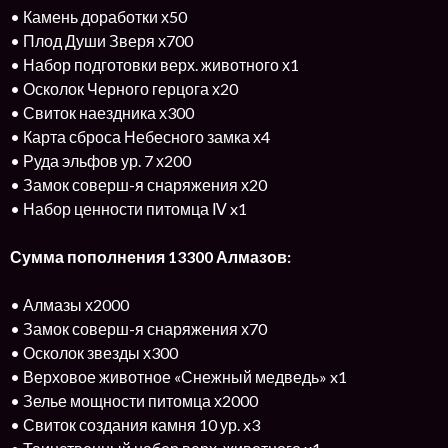
• Камень доработки х50
• Плод Души Зверя х700
• Набор подготовки верх. животного х1
• Осколок Черного герцога х20
• Свиток наездника х300
• Карта сброса Небесного замка х4
• Руда эльфов ур. 7 х200
• Замок соверш-я снаряжения х20
• Набор ценности питомца Ⅳ x1
Сумма пополнения 13300 Алмазов:
• Алмазы х2000
• Замок соверш-я снаряжения х70
• Осколок звезды х300
• Верховое животное «Снежный медведь» x1
• Зелье мощности питомца х2000
• Свиток создания камня 10 ур. x3