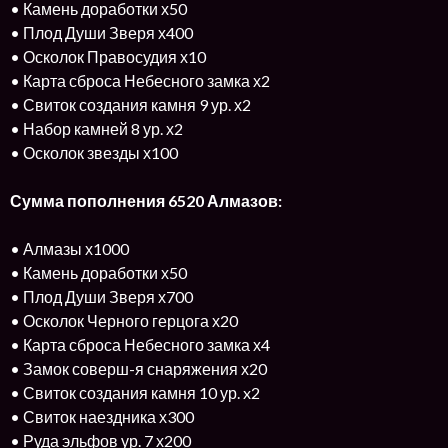
• Камень доработки х50
• Плод Души Зверя х400
• Осколок Правосудия х10
• Карта сброса Небесного замка х2
• Свиток создания камня 9 ур. х2
• Набор камней 8 ур. х2
• Осколок звезды х100
Сумма пополнения 6520 Алмазов:
• Алмазы х1000
• Камень доработки х50
• Плод Души Зверя х700
• Осколок Черного герцога х20
• Карта сброса Небесного замка х4
• Замок соверш-я снаряжения х20
• Свиток создания камня 10 ур. x2
• Свиток наездника х300
• Руда эльфов ур. 7 х200