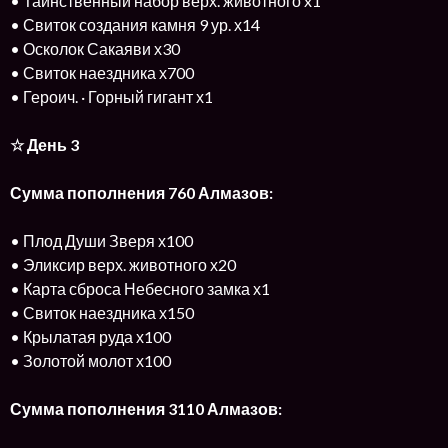
• Таинственный набор верх. животного x1
• Свиток создания камня 9 ур. х14
• Осколок Сакаяви х30
• Свиток наездника х700
• Героич. · Горный гигант х1
☆ День 3
Сумма пополнения 760 Алмазов:
• Плод Души Зверя х100
• Эликсир верх. животного х20
• Карта сброса Небесного замка х1
• Свиток наездника х150
• Крылатая руда х100
• Золотой молот х100
Сумма пополнения 3110 Алмазов: