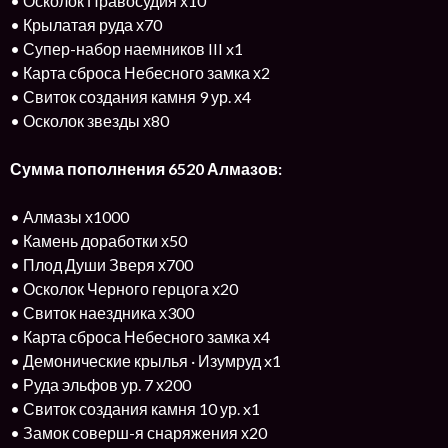
• Осколок Правосудия х10
• Крылатая руда х70
• Супер-набор наемников III x1
• Карта сброса Небесного замка х2
• Свиток создания камня 9 ур. х4
• Осколок звезды х80
Сумма пополнения 6520 Алмазов:
• Алмазы х1000
• Камень доработки х50
• Плод Души Зверя х700
• Осколок Черного герцога х20
• Свиток наездника х300
• Карта сброса Небесного замка х4
• Демонические крылья · Изумруд x1
• Руда эльфов ур. 7 х200
• Свиток создания камня 10 ур. x1
• Замок соверш-я снаряжения х20