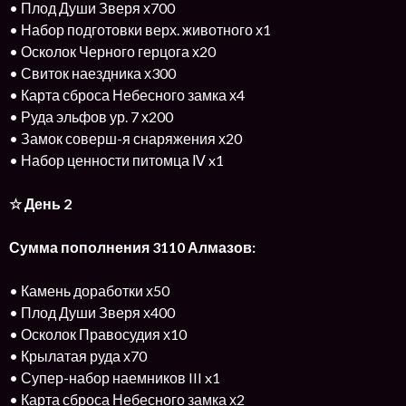
• Плод Души Зверя х700
• Набор подготовки верх. животного х1
• Осколок Черного герцога х20
• Свиток наездника х300
• Карта сброса Небесного замка х4
• Руда эльфов ур. 7 х200
• Замок соверш-я снаряжения х20
• Набор ценности питомца Ⅳ x1
☆ День 2
Сумма пополнения 3110 Алмазов:
• Камень доработки х50
• Плод Души Зверя х400
• Осколок Правосудия х10
• Крылатая руда х70
• Супер-набор наемников III x1
• Карта сброса Небесного замка х2