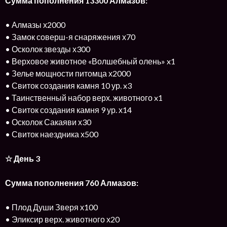
Сумма пополнения 13300 Алмазов:
• Алмазы х2000
• Замок соверш-я снаряжения х70
• Осколок звезды х300
• Верховое животное «Волшебный олень» x1
• Зелье мощности питомца х2000
• Свиток создания камня 10 ур. x3
• Таинственный набор верх. животного x1
• Свиток создания камня 9 ур. х14
• Осколок Сакаяви х30
• Свиток наездника х500
☆ День 3
Сумма пополнения 760 Алмазов:
• Плод Души Зверя х100
• Эликсир верх. животного х20