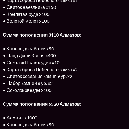
• Карта сброса Небесного замка х1
• Свиток наездника х150
• Крылатая руда х100
• Золотой молот х100
Сумма пополнения 3110 Алмазов:
• Камень доработки х50
• Плод Души Зверя х400
• Осколок Правосудия х10
• Карта сброса Небесного замка х2
• Свиток создания камня 9 ур. х2
• Набор камней 8 ур. х2
• Осколок звезды х100
Сумма пополнения 6520 Алмазов:
• Алмазы х1000
• Камень доработки х50