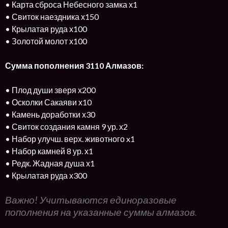
• Карта сброса Небесного замка х1
• Свиток наездника х150
• Крылатая руда х100
• Золотой молот х100
Сумма пополнения 3110 Алмазов:
• Плод души зверя х200
• Осколки Сакаяви х10
• Камень доработки х30
• Свиток создания камня 9 ур. х2
• Набор улучш. верх. животного x1
• Набор камней 8 ур. х1
• Редк. Жадная душа х1
• Крылатая руда х300
Важно!
Учитываются единоразовые
пополнения на указанные суммы алмазов.