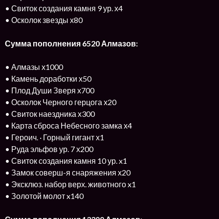
• Свиток создания камня 9 ур. х4
• Осколок звезды х80
Сумма пополнения 6520 Алмазов:
• Алмазы х1000
• Камень доработки х50
• Плод Души Зверя х700
• Осколок Черного герцога х20
• Свиток наездника х300
• Карта сброса Небесного замка х4
• Героич. · Горный гигант х1
• Руда эльфов ур. 7 х200
• Свиток создания камня 10 ур. x1
• Замок соверш-я снаряжения х20
• Эксклюз. набор верх. животного x1
• Золотой молот x140