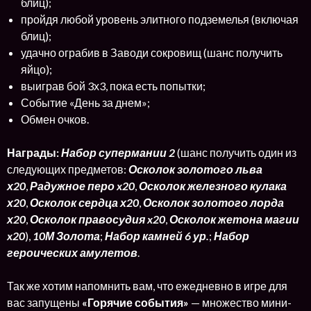
блиц);
пройдя любой уровень элитного подземелья (включая
блиц);
удачно ограбив в Заводи сокровищ (шанс получить
яйцо);
выиграв бой 3х3, пока есть попытки;
Событие «День за днем»;
Обмен очков.
Награды:
Набор супермании 2
(шанс получить один из
следующих предметов:
Осколок золотого льва
х20
,
Радужное перо x20
,
Осколок железного кулака
х20
,
Осколок сердца х20
,
Осколок золотого лорда
х20
,
Осколок правосудия x20
,
Осколок жетона магии
x20
),
10М Золота
;
Набор камней 6 ур.
;
Набор
героических амулетов
.
Так же хотим напомнить вам, что ежедневно в игре для
вас запущены
«Горячие события»
— множество мини-