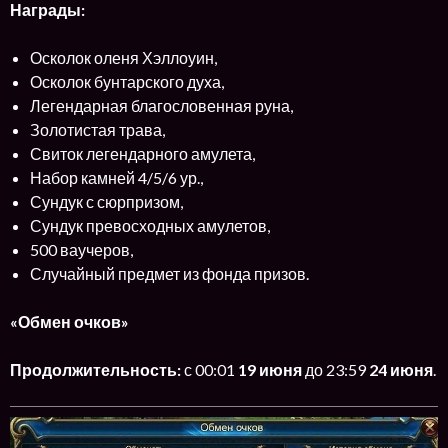
Награды:
Осколок оленя Хэллоуин,
Осколок бунтарского духа,
Легендарная благословенная руна,
Золотистая трава,
Свиток легендарного амулета,
Набор камней 4/5/6 ур.,
Сундук с сюрпризом,
Сундук превосходных амулетов,
500 ваучеров,
Случайный предмет из фонда призов.
«Обмен очков»
Продолжительность:
с 00:01
19 июня
до 23:59
24 июня
.