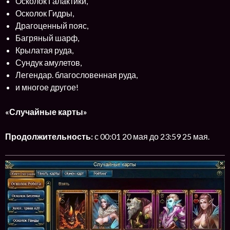
Осколок Галактики,
Осколок Гидры,
Драгоценный пояс,
Багряный шарф,
Крылатая руда,
Сундук амулетов,
Легендар. благословенная руда,
и многое другое!
«Случайные карты»
Продолжительность:
с 00:01 20 мая до 23:59 25 мая.