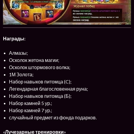
Награды:
Алмазы;
Осколок жетона магии;
Осколок штормового волка;
1М Золота;
Набор навыков питомца (C);
Легендарная благословенная руна;
Набор навыков питомца (Б);
Набор камней 5 ур.;
Набор камней 7 ур.;
случайный предмет из фонда подарков.
«
Лучезарные тренировки
»