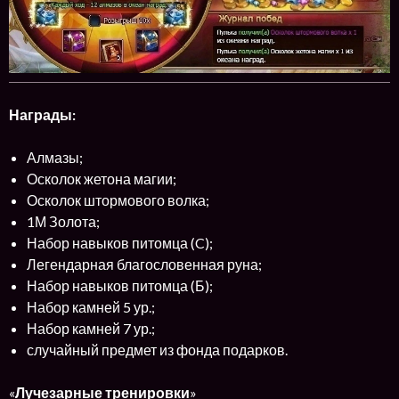
Награды:
Алмазы;
Осколок жетона магии;
Осколок штормового волка;
1М Золота;
Набор навыков питомца (C);
Легендарная благословенная руна;
Набор навыков питомца (Б);
Набор камней 5 ур.;
Набор камней 7 ур.;
случайный предмет из фонда подарков.
«
Лучезарные тренировки
»