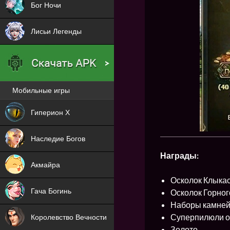
Бог Ночи
Лисьи Легенды
Мобильные игры
Новая
Гиперион Х
NEW
Наследие Богов
NEW
Награды:
Акмайра
NEW
Осколок Клыкас
Гача Богинь
Осколок Горного
Наборы камней 7
NEW
Суперпилюли о
Королевство Вечности
Золото.