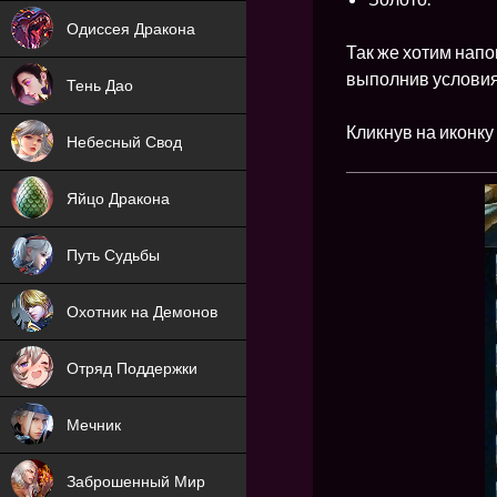
NEW
Одиссея Дракона
Так же хотим напо
NEW
выполнив условия
Тень Дао
NEW
Кликнув на иконку
Небесный Свод
NEW
Яйцо Дракона
NEW
Путь Судьбы
ХИТ
Охотник на Демонов
ХИТ
Отряд Поддержки
Мечник
NEW
Заброшенный Мир