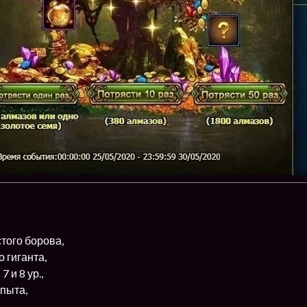
того борова,
 гиганта,
 и 8 ур.,
пыта,