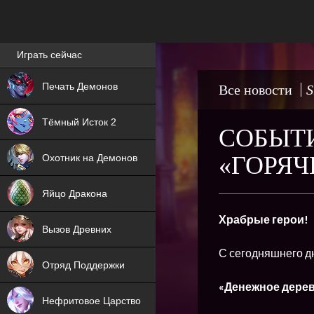
Лучшие игры онлайн
Играть сейчас
NEW
Печать Демонов
Все новости
S
NEW
Тёмный Исток 2
СОБЫТИ
ХИТ
«ГОРЯЧ
Охотник на Демонов
NEW
Яйцо Дракона
ХИТ
Храбрые герои!
Вызов Древних
ХИТ
С сегодняшнего дн
Отряд Поддержки
«Денежное дере
Нефритовое Царство