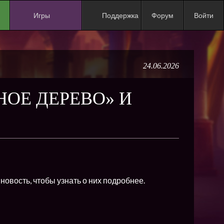
Игры
Поддержка
Форум
Войти
NEW
NEW
24.06.2026
NEW
NEW
НОЕ ДЕРЕВО» И
NEW
NEW
NEW
ХИТ
NEW
новость, чтобы узнать о них подробнее.
NEW
NEW