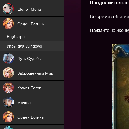
Продолжительн
Шепот Меча
Во время события 
Орден Богинь
Нажмите на иконк
Ещё игры
Игры для Windows
NEW
Путь Судьбы
NEW
Заброшенный Мир
Ковчег Богов
Мечник
Орден Богинь