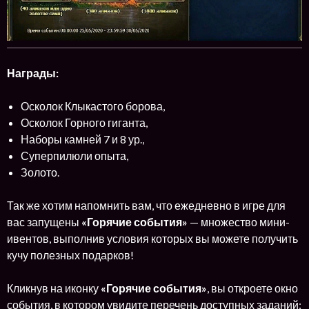
Награды:
Осколок Клыкастого борова,
Осколок Горного гиганта,
Наборы камней 7 и 8 ур.,
Суперпилюли опыта,
Золото.
Так же хотим напомнить вам, что ежедневно в игре для
вас запущены
«Горячие события»
— множество мини-
ивентов, выполнив условия которых вы можете получить
кучу полезных подарков!
Кликнув на иконку
«Горячие события»
, вы откроете окно
события, в котором увидите перечень доступных заданий: