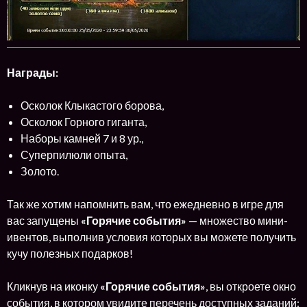
Награды:
Осколок Клыкастого борова,
Осколок Горного гиганта,
Наборы камней 7 и 8 ур.,
Суперпилюли опыта,
Золото.
Так же хотим напомнить вам, что ежедневно в игре для
вас запущены
«Горячие события»
— множество мини-
ивентов, выполнив условия которых вы можете получить
кучу полезных подарков!
Кликнув на иконку
«Горячие события»
, вы откроете окно
события, в котором увидите перечень доступных заданий: