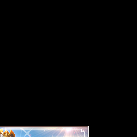
диняйтесь с друзьями в кланы
я совместных достижений.