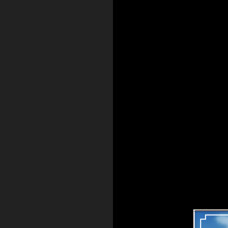
Исс
и о