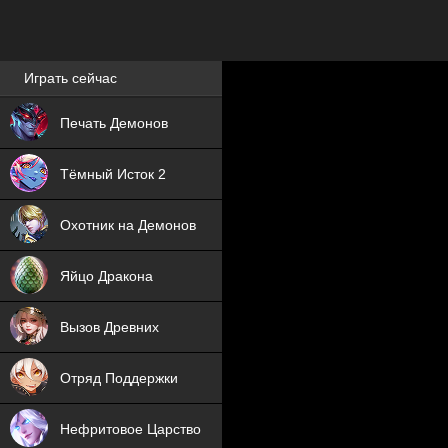
Лучшие игры онлайн
Играть сейчас
NEW
Печать Демонов
NEW
Тёмный Исток 2
ХИТ
Охотник на Демонов
NEW
Яйцо Дракона
ХИТ
Вызов Древних
ХИТ
Отряд Поддержки
Нефритовое Царство