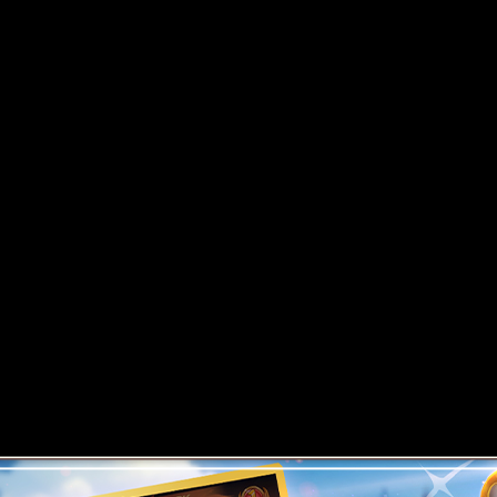
ледуйте мир, находите секреты
Объе
ткрывайте новые возможности.
дл