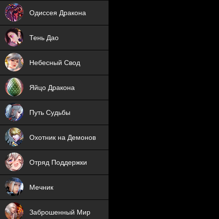
NEW
Одиссея Дракона
NEW
Тень Дао
NEW
Небесный Свод
NEW
Яйцо Дракона
NEW
Путь Судьбы
ХИТ
Охотник на Демонов
ХИТ
Отряд Поддержки
Мечник
NEW
Заброшенный Мир