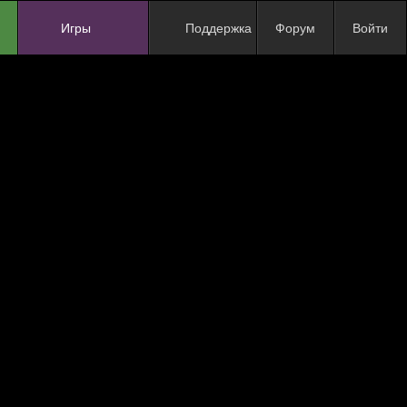
Игры
Поддержка
Форум
Войти
NEW
NEW
NEW
NEW
NEW
NEW
NEW
ХИТ
NEW
NEW
NEW