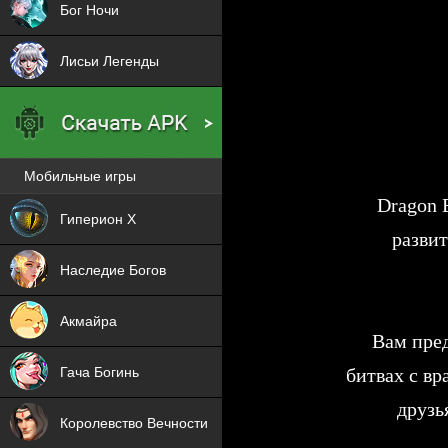
Бог Ночи
Лисьи Легенды
Мобильные игры
Новая
Dragon 
Гиперион Х
развит
NEW
Наследие Богов
NEW
Акмайра
Вам пред
NEW
Гача Богинь
битвах с вр
NEW
друзь
Королевство Вечности